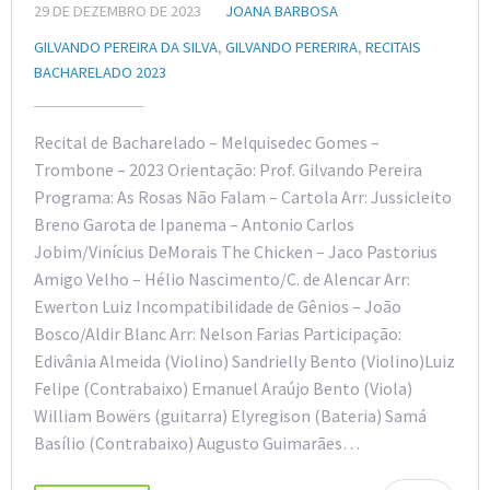
29 DE DEZEMBRO DE 2023
JOANA BARBOSA
GILVANDO PEREIRA DA SILVA
,
GILVANDO PERERIRA
,
RECITAIS
BACHARELADO 2023
Recital de Bacharelado – Melquisedec Gomes –
Trombone – 2023 Orientação: Prof. Gilvando Pereira
Programa: As Rosas Não Falam – Cartola Arr: Jussicleito
Breno Garota de Ipanema – Antonio Carlos
Jobim/Vinícius DeMorais The Chicken – Jaco Pastorius
Amigo Velho – Hélio Nascimento/C. de Alencar Arr:
Ewerton Luiz Incompatibilidade de Gênios – João
Bosco/Aldir Blanc Arr: Nelson Farias Participação:
Edivânia Almeida (Violino) Sandrielly Bento (Violino)Luiz
Felipe (Contrabaixo) Emanuel Araújo Bento (Viola)
William Bowërs (guitarra) Elyregison (Bateria) Samá
Basílio (Contrabaixo) Augusto Guimarães…