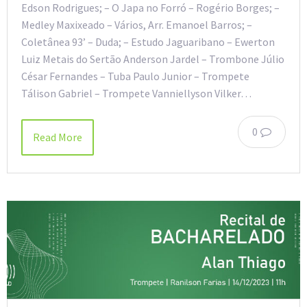
Edson Rodrigues; – ⁠O Japa no Forró – Rogério Borges; –
⁠Medley Maxixeado – Vários, Arr. Emanoel Barros; –
⁠Coletânea 93’ – Duda; – ⁠Estudo Jaguaribano – Ewerton
Luiz Metais do Sertão Anderson Jardel – Trombone Júlio
César Fernandes – Tuba Paulo Junior – Trompete
Tálison Gabriel – Trompete Vanniellyson Vilker…
0
Read More