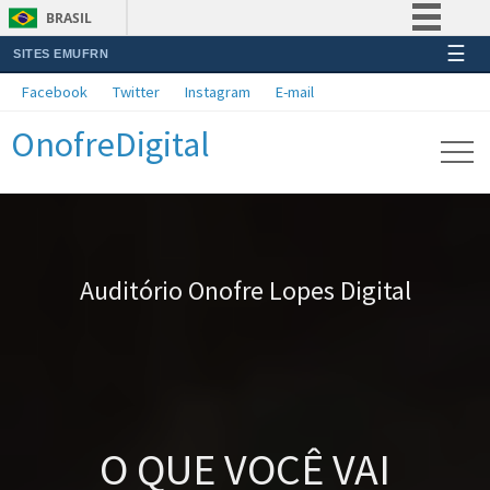
BRASIL
☰
SITES EMUFRN
Simplifique!
Facebook
Twitter
Instagram
E-mail
Comunica BR
OnofreDigital
Participe
Acesso à informação
Legislação
Canais
Auditório Onofre Lopes Digital
O QUE VOCÊ VAI