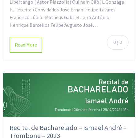
Libertango ( Astor Piazzolla) Qui nem Giló( L.Gonzaga
H. Teixeira.) Convidados José Ernani Felipe Tavares
Francisco Júnior Matheus Gabriel Jairo Antônio
Henrique Barcellos Felipe Augusto José…
0
Read More
Recital de Bacharelado – Ismael André –
Trombone – 2023