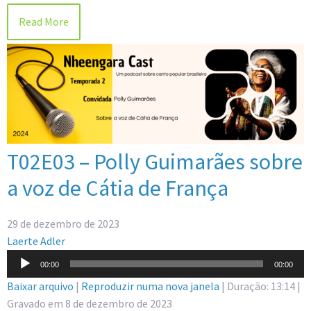
Read More
T02E03 – Polly Guimarães sobre
a voz de Cátia de França
29 de dezembro de 2023
Laerte Adler
Tocador
00:00
00:00
de
Baixar arquivo
|
Reproduzir numa nova janela
|
Duração: 13:14
|
áudio
Gravado em 8 de dezembro de 2023