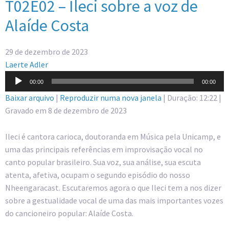
T02E02 – Ileci sobre a voz de
Alaíde Costa
29 de dezembro de 2023
Laerte Adler
Tocador
00:00
00:00
de
Baixar arquivo
|
Reproduzir numa nova janela
|
Duração: 12:22
|
áudio
Gravado em 8 de dezembro de 2023
Ileci é cantora carioca, doutoranda em Música pela Unicamp, e
uma das principais referências em improvisação vocal no
canto popular brasileiro. Sua voz, sua análise, sua escuta
atenta, afetiva, ocupam o segundo episódio do nosso
Nheengaracast. Escutaremos agora o que Ileci tem a nos dizer
sobre a gestualidade vocal de uma das mais importantes vozes
do cancioneiro popular: Alaíde Costa.