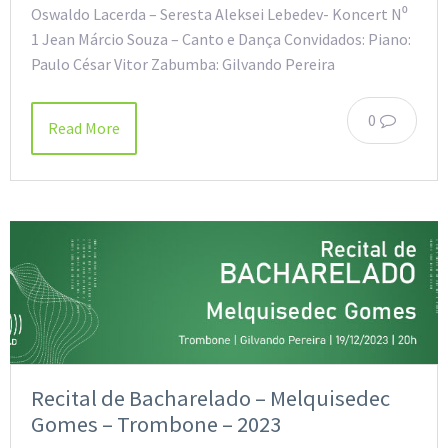
Oswaldo Lacerda – Seresta Aleksei Lebedev- Koncert N⁰
1 Jean Márcio Souza – Canto e Dança Convidados: Piano:
Paulo César Vitor Zabumba: Gilvando Pereira
0
Read More
Recital de Bacharelado – Melquisedec
Gomes – Trombone – 2023