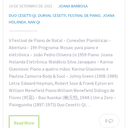
16 DE SETEMBRO DE 2023
JOANA BARBOSA
DUO CESETTI-QI
,
DURVAL CESETTI
,
FESTIVAL DE PIANO
,
JOANA
HOLANDA
,
NAN QI
V Festival de Piano de Natal – Conexões Pianísticas –
Abertura – 19h Programa: Mosaic para piano e
eletrônica – João Pedro Oliveira (n.1959 Piano: Joana
Holanda Eletrônica: Waldécio Silva Janaqueo – Karina
Glasinovic Piano a quatro mãos: Karina Glasinovic e
Paulina Zamorra Body & Soul – Johny Green (1908-1989)
Letra: Edward Heyman, Robert Sour & Frank Eyton arr.
William Menefield Piano:William Menefield Diálogo de
Flores (对花) – Bao Yuankai (鲍元恺, 1944-) Um a Zero –
Pixinguinha (1897-1973) Duo Cesetti-Qi…
0
Read More