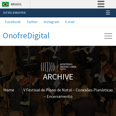
BRASIL
☰
SITES EMUFRN
Simplifique!
Facebook
Twitter
Instagram
E-mail
Comunica BR
OnofreDigital
Participe
Acesso à informação
Legislação
Canais
ARCHIVE
Home
V Festival de Piano de Natal – Conexões Pianísticas
– Encerramento