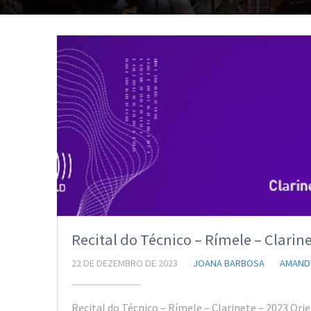
Recital do Técnico – Rímele – Clarin
22 DE DEZEMBRO DE 2023
JOANA BARBOSA
AMAND
Recital do Técnico – Rímele – Clarinete – 2023 Or