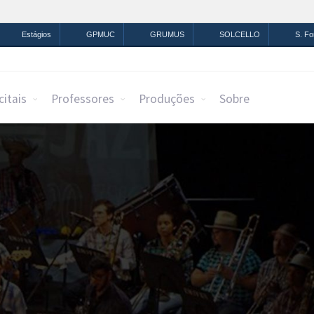
mação
Legislação
Canais
Estágios
GPMUC
GRUMUS
SOLCELLO
S. F
citais
Professores
Produções
Sobre