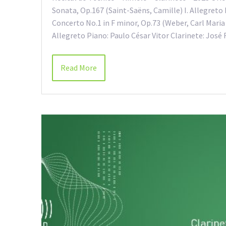
Sonata, Op.167 (Saint-Saëns, Camille) I. Allegreto I
Concerto No.1 in F minor, Op.73 (Weber, Carl Maria v
Allegreto Piano: Paulo César Vitor Clarinete: Jos
Read More