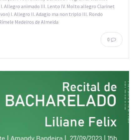
I. Allegro animado III. Lento IV. Molto allegro Clarinet
on) I. Allegro II. Adagio ma non triplo III. Rondo
é Rímele Medeiros de Almeida
0