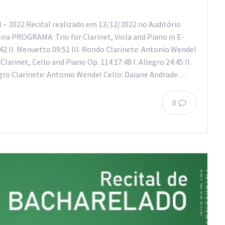
 – 2022 Recital realizado em 13/12/2022 no Auditório
ra PROGRAMA: Trio for Clarinet, Viola and Piano in E-
:42 II. Menuetto 09:51 III. Rondo Clarinete: Antonio Wendel
Clarinet, Cello and Piano Op. 114 17:48 I. Allegro 24:45 II.
legro Clarinete: Antonio Wendel Cello: Daiane Andrade…
0