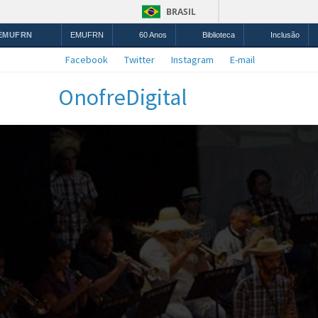
BRASIL
 EMUFRN
EMUFRN
60 Anos
Biblioteca
Inclusão
Facebook
Twitter
Instagram
E-mail
OnofreDigital