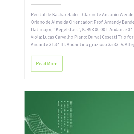
Recital de Bacharelado – Clarinete Antonio Wendel
Oriano de Almeida Orientador: Prof. Amandy Bandei
flat major, “Kegelstatt”, K. 498 00:00 I. Andante 04
Viola: Lucas Carvalho Piano: Durval Cesetti Trio for 
Andante 31:34 III. Andantino grazioso 35:33 IV. Al
Read More