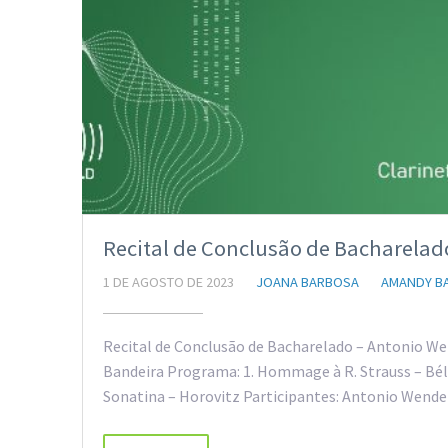
Recital de Conclusão de Bacharelado
1 DE AGOSTO DE 2023
JOANA BARBOSA
AMANDY B
Recital de Conclusão de Bacharelado – Antonio Wen
Bandeira Programa: 1. Hommage à R. Strauss – Bél
Sonatina – Horovitz Participantes: Antonio Wendel