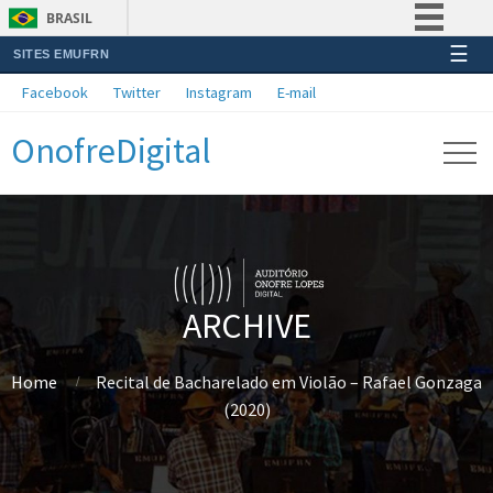
BRASIL
☰
SITES EMUFRN
Simplifique!
Facebook
Twitter
Instagram
E-mail
Comunica BR
OnofreDigital
Participe
Acesso à informação
Legislação
Canais
ARCHIVE
Home
Recital de Bacharelado em Violão – Rafael Gonzaga
(2020)