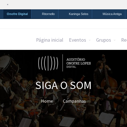
Simplifique!
Comunica BR
Participe
Acesso à infor
Onofre Digital
Ritornello
Kaninga Selos
Música Antiga
Página inicial
Eventos
Grupos
Re
SIGA O SOM
Home
Campanhas