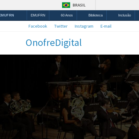
BRASIL
 EMUFRN
EMUFRN
60 Anos
Biblioteca
Inclusão
Facebook
Twitter
Instagram
E-mail
OnofreDigital