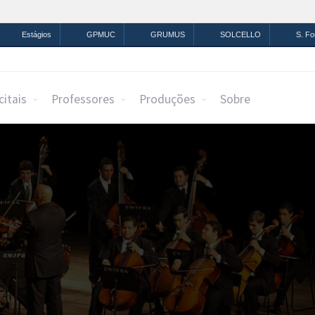
mação
Legislação
Canais
Estágios
GPMUC
GRUMUS
SOLCELLO
S. F
citais
Professores
Produções
Sobre