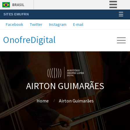
BRASIL
☰
SITES EMUFRN
Simplifique!
Facebook
Twitter
Instagram
E-mail
Comunica BR
OnofreDigital
Participe
Acesso à informação
Legislação
Canais
AIRTON GUIMARÃES
Home
Airton Guimarães