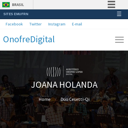
BRASIL
☰
SITES EMUFRN
Simplifique!
Facebook
Twitter
Instagram
E-mail
Comunica BR
OnofreDigital
Participe
Acesso à informação
Legislação
Canais
JOANA HOLANDA
Home
Duo Cesetti-Qi