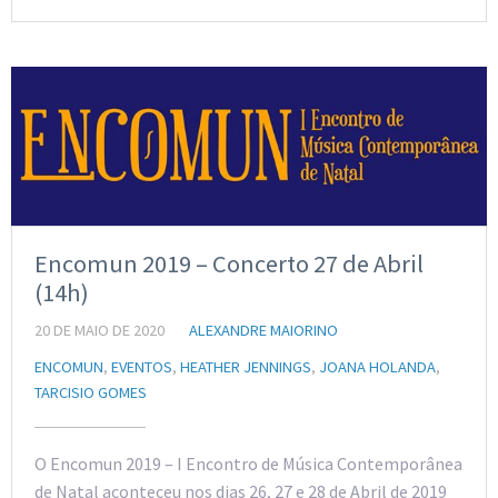
Encomun 2019 – Concerto 27 de Abril
(14h)
20 DE MAIO DE 2020
ALEXANDRE MAIORINO
ENCOMUN
,
EVENTOS
,
HEATHER JENNINGS
,
JOANA HOLANDA
,
TARCISIO GOMES
O Encomun 2019 – I Encontro de Música Contemporânea
de Natal aconteceu nos dias 26, 27 e 28 de Abril de 2019