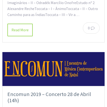
Imaginários – II – Odradék Marcílio OnofreEstudo nº 2
Alexandre RecheToccata – I – ÂnimoToccata – II – Outro
Caminho para as ÍndiasToccata – III – Vir a…
0
Read More
Encomun 2019 – Concerto 28 de Abril
(14h)