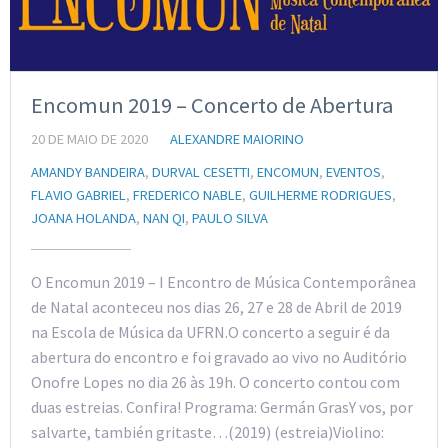
Encomun 2019 – Concerto de Abertura
20 DE MAIO DE 2020
ALEXANDRE MAIORINO
AMANDY BANDEIRA
,
DURVAL CESETTI
,
ENCOMUN
,
EVENTOS
,
FLAVIO GABRIEL
,
FREDERICO NABLE
,
GUILHERME RODRIGUES
,
JOANA HOLANDA
,
NAN QI
,
PAULO SILVA
O Encomun 2019 – I Encontro de Música Contemporânea
de Natal aconteceu nos dias 26, 27 e 28 de Abril de 2019
na Escola de Música da UFRN.O concerto a seguir é da
abertura do encontro e foi gravado ao vivo no Auditório
Onofre Lopes no dia 26 às 19h. O concerto contou com
duas estreias. Confira! Programa: Germán GrasY vos, por
salvarte, también gritaste…(2019) (estreia)Violino: