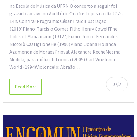
na Escola de Música da UFRN.O concerto a seguir foi
gravado ao vivo no Auditório Onofre Lopes no dia 27 às
14h. Confira! Programa: César TraldiIlustração
(2019)Piano: Tarcísio Gomes Filho Henry CowellThe
Tides of Manaunaun (1912?)Piano: Junior Fernandes
Niccolò CastiglioneHe (1990)Piano: Joana Holanda
Agamenon de MoraesPripyat Alexandre RecheMesma
Medida, para mídia eletrônica (2005) Carl VineInner
World (1994)Violoncelo: Abraão…
0
Read More