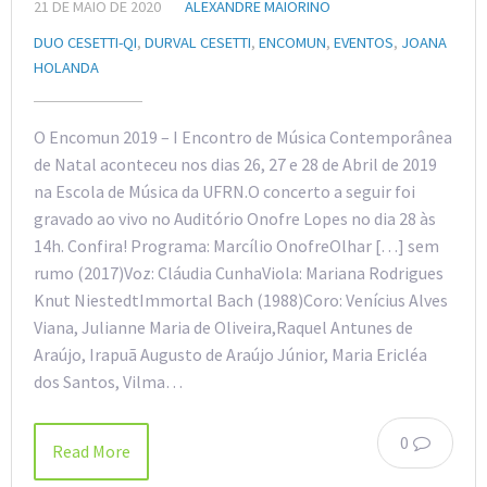
21 DE MAIO DE 2020
ALEXANDRE MAIORINO
DUO CESETTI-QI
,
DURVAL CESETTI
,
ENCOMUN
,
EVENTOS
,
JOANA
HOLANDA
O Encomun 2019 – I Encontro de Música Contemporânea
de Natal aconteceu nos dias 26, 27 e 28 de Abril de 2019
na Escola de Música da UFRN.O concerto a seguir foi
gravado ao vivo no Auditório Onofre Lopes no dia 28 às
14h. Confira! Programa: Marcílio OnofreOlhar […] sem
rumo (2017)Voz: Cláudia CunhaViola: Mariana Rodrigues
Knut NiestedtImmortal Bach (1988)Coro: Venícius Alves
Viana, Julianne Maria de Oliveira,Raquel Antunes de
Araújo, Irapuã Augusto de Araújo Júnior, Maria Ericléa
dos Santos, Vilma…
0
Read More