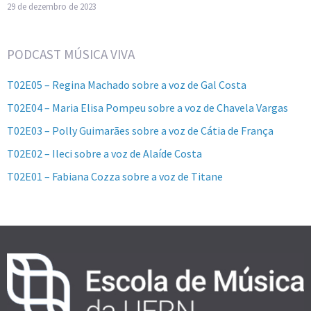
29 de dezembro de 2023
PODCAST MÚSICA VIVA
T02E05 – Regina Machado sobre a voz de Gal Costa
T02E04 – Maria Elisa Pompeu sobre a voz de Chavela Vargas
T02E03 – Polly Guimarães sobre a voz de Cátia de França
T02E02 – Ileci sobre a voz de Alaíde Costa
T02E01 – Fabiana Cozza sobre a voz de Titane