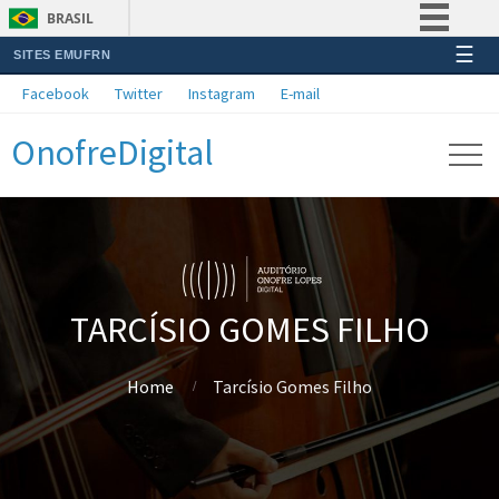
BRASIL
☰
SITES EMUFRN
Simplifique!
Facebook
Twitter
Instagram
E-mail
Comunica BR
OnofreDigital
Participe
Acesso à informação
Legislação
Canais
TARCÍSIO GOMES FILHO
Home
Tarcísio Gomes Filho