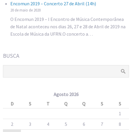
Encomun 2019 – Concerto 27 de Abril (14h)
20 de maio de 2020
O Encomun 2019 – I Encontro de Música Contemporânea
de Natal aconteceu nos dias 26, 27 e 28 de Abril de 2019 na
Escola de Música da UFRN.O concerto a…
BUSCA
Agosto 2026
D
S
T
Q
Q
S
S
1
2
3
4
5
6
7
8