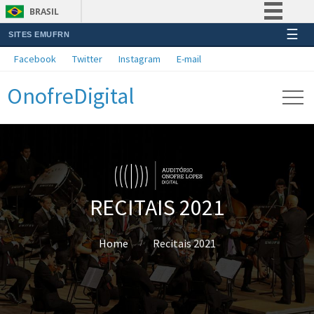
BRASIL
☰
SITES EMUFRN
Simplifique!
Facebook
Twitter
Instagram
E-mail
Comunica BR
OnofreDigital
Participe
Acesso à informação
Legislação
Canais
RECITAIS 2021
Home
Recitais 2021