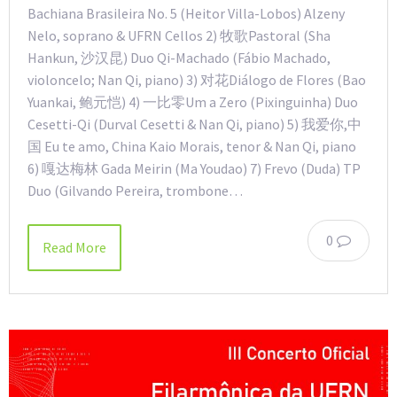
Bachiana Brasileira No. 5 (Heitor Villa-Lobos) Alzeny
Nelo, soprano & UFRN Cellos 2) 牧歌Pastoral (Sha
Hankun, 沙汉昆) Duo Qi-Machado (Fábio Machado,
violoncelo; Nan Qi, piano) 3) 对花Diálogo de Flores (Bao
Yuankai, 鲍元恺) 4) 一比零Um a Zero (Pixinguinha) Duo
Cesetti-Qi (Durval Cesetti & Nan Qi, piano) 5) 我爱你,中
国 Eu te amo, China Kaio Morais, tenor & Nan Qi, piano
6) 嘎达梅林 Gada Meirin (Ma Youdao) 7) Frevo (Duda) TP
Duo (Gilvando Pereira, trombone…
0
Read More