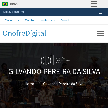
BRASIL
☰
SITES EMUFRN
Simplifique!
Facebook
Twitter
Instagram
E-mail
Comunica BR
OnofreDigital
Participe
Acesso à informação
Legislação
Canais
GILVANDO PEREIRA DA SILVA
Home
Gilvando Pereira da Silva