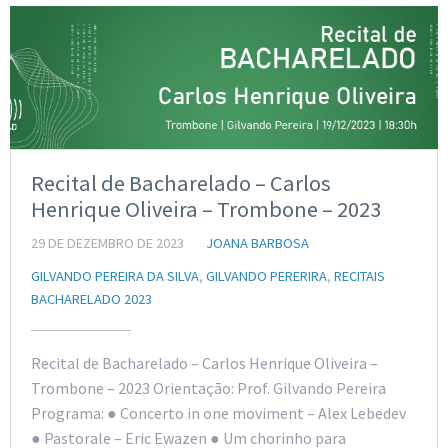
Recital de Bacharelado – Carlos
Henrique Oliveira – Trombone – 2023
29 DE DEZEMBRO DE 2023
JOANA BARBOSA
GILVANDO PEREIRA DA SILVA
,
GILVANDO PERERIRA
,
RECITAIS
BACHARELADO 2023
Recital de Bacharelado – Carlos Henrique Oliveira –
Trombone – 2023 Orientação: Prof. Gilvando Pereira
Programa: ● Concerto in one moviment – Alex Lebedev
● Pastorale – Eric Ewazen ● Um chorinho para