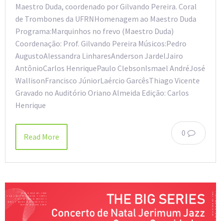
Maestro Duda, coordenado por Gilvando Pereira. Coral
de Trombones da UFRNHomenagem ao Maestro Duda
Programa:Marquinhos no frevo (Maestro Duda)
Coordenação: Prof. Gilvando Pereira Músicos:Pedro
AugustoAlessandra LinharesAnderson JardelJairo
AntônioCarlos HenriquePaulo ClebsonIsmael AndréJosé
WallisonFrancisco JúniorLaércio GarcêsThiago Vicente
Gravado no Auditório Oriano Almeida Edição: Carlos
Henrique
0
Read More