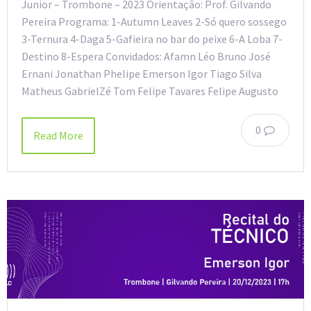
Junior – Trombone – 2023 Orientação: Prof. Gilvando
Pereira Programa: 1-Autumn Leaves 2-Só quero sossego
3-Ternura 4-Daga 5-Gafieira no bar do peixe 6-A Loba 7-
Destino 8-Espera Convidados: Afamn Léo Bruno José
Ernani Jonathan Phelipe Emerson Igor Tiago Silva
Matheus GabrielZé Tom Felipe Tavares Felipe Augusto
0
Read More