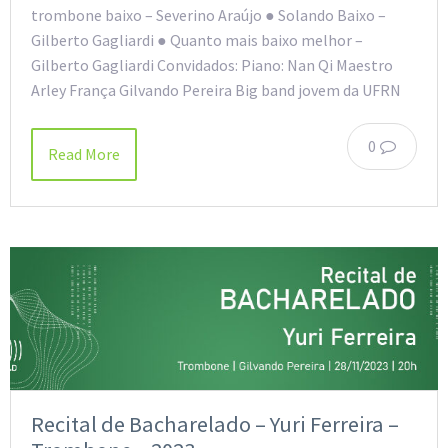
trombone baixo – Severino Araújo ● Solando Baixo –
Gilberto Gagliardi ● Quanto mais baixo melhor –
Gilberto Gagliardi Convidados: Piano: Nan Qi Maestro
Arley França Gilvando Pereira Big band jovem da UFRN
0
Read More
Recital de Bacharelado – Yuri Ferreira –