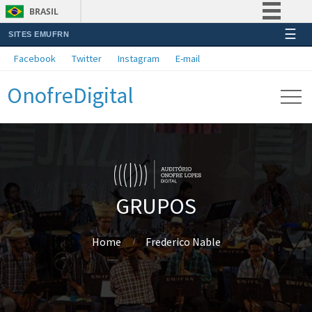
BRASIL
☰
SITES EMUFRN
Simplifique!
Facebook
Twitter
Instagram
E-mail
Comunica BR
OnofreDigital
Participe
Acesso à informação
Legislação
Canais
GRUPOS
Home
Frederico Nable