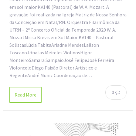
em sol maior KV140 (Pastoral) de W. A. Mozart. A
gravação foi realizada na Igreja Matriz de Nossa Senhora
da Conceição em Natal/RN. Orquestra Filarmônica da
UFRN – 2º Concerto Oficial da Temporada 2020 W. A.
MozartMissa Brevis em Sol Maior KV140 – Pastoral
SolistasLúcia TabitaAriadne MendesLailson
ToscanoJônatas Meireles ViolinosHigor
MonteiroSamara SampaioJosé FelipeJosé Ferreira
ViolonceloDiego Paixão Diretor Artístico e
RegenteAndré Muniz Coordenação de…
0
Read More