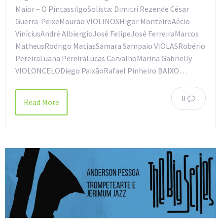
Maior – O PintassilgoSolista: Dimitri Rezende César
Guerra-PeixeMourão VIOLINOSHigor MonteiroAécio
ViníciusAndré AlbiergioJosé FelipeJosé FerreiraMarcos
MatheusRodrigo MatiasSamara Sampaio VIOLASRobério
PereiraLuana PereiraLucas CarvalhoMarina Gabrielly
VIOLONCELODiego PaixãoRafael Pinheiro BAIXO…
0
Read More