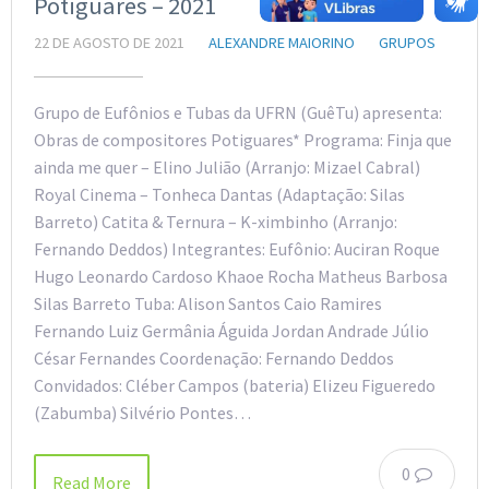
Potiguares – 2021
22 DE AGOSTO DE 2021
ALEXANDRE MAIORINO
GRUPOS
Grupo de Eufônios e Tubas da UFRN (GuêTu) apresenta:
Obras de compositores Potiguares* Programa: Finja que
ainda me quer – Elino Julião (Arranjo: Mizael Cabral)
Royal Cinema – Tonheca Dantas (Adaptação: Silas
Barreto) Catita & Ternura – K-ximbinho (Arranjo:
Fernando Deddos) Integrantes: Eufônio: Auciran Roque
Hugo Leonardo Cardoso Khaoe Rocha Matheus Barbosa
Silas Barreto Tuba: Alison Santos Caio Ramires
Fernando Luiz Germânia Águida Jordan Andrade Júlio
César Fernandes Coordenação: Fernando Deddos
Convidados: Cléber Campos (bateria) Elizeu Figueredo
(Zabumba) Silvério Pontes…
0
Read More