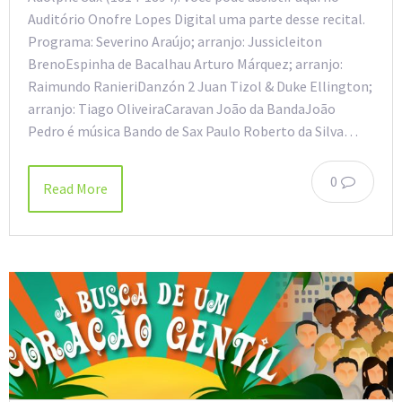
Auditório Onofre Lopes Digital uma parte desse recital.
Programa: Severino Araújo; arranjo: Jussicleiton
BrenoEspinha de Bacalhau Arturo Márquez; arranjo:
Raimundo RanieriDanzón 2 Juan Tizol & Duke Ellington;
arranjo: Tiago OliveiraCaravan João da BandaJoão
Pedro é música Bando de Sax Paulo Roberto da Silva…
0
Read More