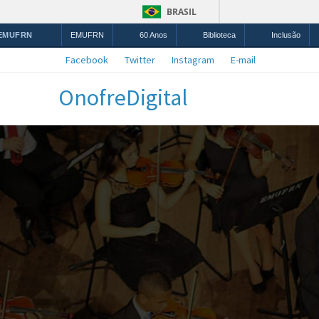
BRASIL
 EMUFRN
EMUFRN
60 Anos
Biblioteca
Inclusão
Facebook
Twitter
Instagram
E-mail
OnofreDigital