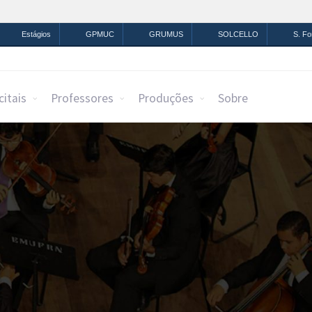
mação
Legislação
Canais
Estágios
GPMUC
GRUMUS
SOLCELLO
S. F
citais
Professores
Produções
Sobre