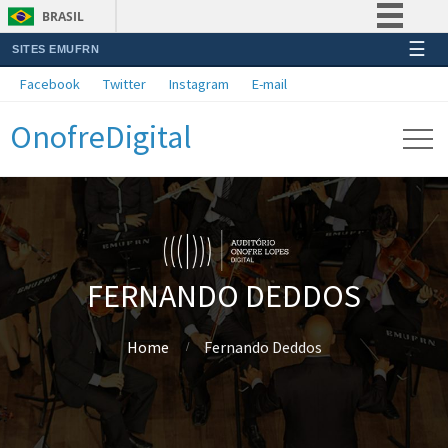
BRASIL
☰
SITES EMUFRN
Simplifique!
Facebook
Twitter
Instagram
E-mail
Comunica BR
OnofreDigital
Participe
Acesso à informação
Legislação
Canais
FERNANDO DEDDOS
Home
Fernando Deddos