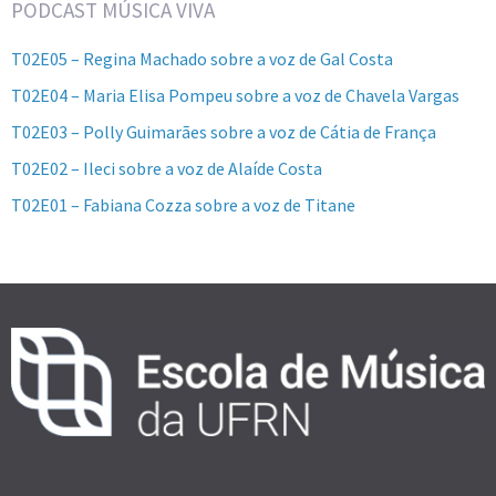
PODCAST MÚSICA VIVA
T02E05 – Regina Machado sobre a voz de Gal Costa
T02E04 – Maria Elisa Pompeu sobre a voz de Chavela Vargas
T02E03 – Polly Guimarães sobre a voz de Cátia de França
T02E02 – Ileci sobre a voz de Alaíde Costa
T02E01 – Fabiana Cozza sobre a voz de Titane