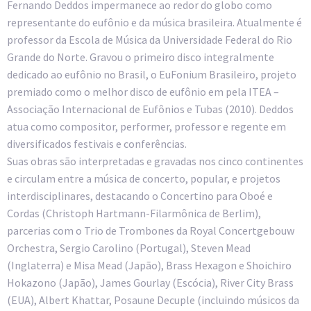
Fernando Deddos impermanece ao redor do globo como
representante do eufônio e da música brasileira. Atualmente é
professor da Escola de Música da Universidade Federal do Rio
Grande do Norte. Gravou o primeiro disco integralmente
dedicado ao eufônio no Brasil, o EuFonium Brasileiro, projeto
premiado como o melhor disco de eufônio em pela ITEA –
Associação Internacional de Eufônios e Tubas (2010). Deddos
atua como compositor, performer, professor e regente em
diversificados festivais e conferências.
Suas obras são interpretadas e gravadas nos cinco continentes
e circulam entre a música de concerto, popular, e projetos
interdisciplinares, destacando o Concertino para Oboé e
Cordas (Christoph Hartmann-Filarmônica de Berlim),
parcerias com o Trio de Trombones da Royal Concertgebouw
Orchestra, Sergio Carolino (Portugal), Steven Mead
(Inglaterra) e Misa Mead (Japão), Brass Hexagon e Shoichiro
Hokazono (Japão), James Gourlay (Escócia), River City Brass
(EUA), Albert Khattar, Posaune Decuple (incluindo músicos da