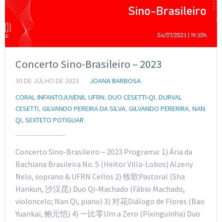
Concerto Sino-Brasileiro – 2023
30 DE JULHO DE 2023
JOANA BARBOSA
CORAL INFANTOJUVENIL UFRN
,
DUO CESETTI-QI
,
DURVAL
CESETTI
,
GILVANDO PEREIRA DA SILVA
,
GILVANDO PERERIRA
,
NAN
QI
,
SEXTETO POTIGUAR
Concerto Sino-Brasileiro – 2023 Programa: 1) Ária da
Bachiana Brasileira No. 5 (Heitor Villa-Lobos) Alzeny
Nelo, soprano & UFRN Cellos 2) 牧歌Pastoral (Sha
Hankun, 沙汉昆) Duo Qi-Machado (Fábio Machado,
violoncelo; Nan Qi, piano) 3) 对花Diálogo de Flores (Bao
Yuankai, 鲍元恺) 4) 一比零Um a Zero (Pixinguinha) Duo