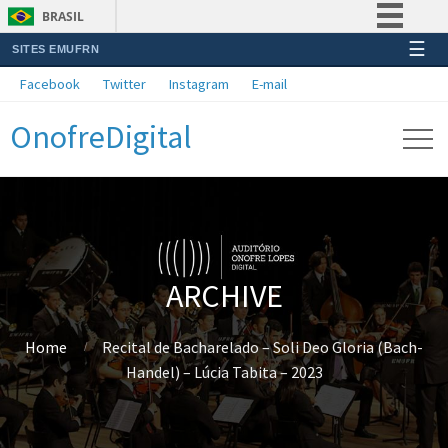
BRASIL
☰
SITES EMUFRN
Simplifique!
Facebook
Twitter
Instagram
E-mail
Comunica BR
OnofreDigital
Participe
Acesso à informação
Legislação
Canais
ARCHIVE
Home
Recital de Bacharelado – Soli Deo Gloria (Bach-
Handel) – Lúcia Tabita – 2023