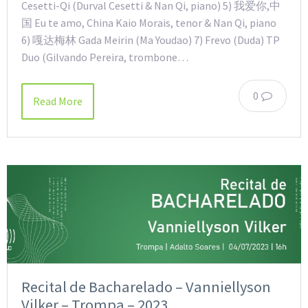
Cesetti-Qi (Durval Cesetti & Nan Qi, piano) 5) 我爱你,中
国 Eu te amo, China Kaio Morais, tenor & Nan Qi, piano
6) 嘎达梅林 Gada Meirin (Ma Youdao) 7) Frevo (Duda) TP
Duo (Gilvando Pereira, trombone…
0
Read More
Recital de Bacharelado – Vanniellyson
Vilker – Trompa – 2023