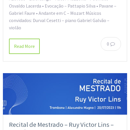
Osvaldo Lacerda • Evocação – Pattapio Silva • Pavane –
Gabriel Faure • Andante em C – Mozart Músicos
convidados: Durval Cesetti – piano Gabriel Galvão –
violão
0
Read More
Recital de Mestrado – Ruy Victor Lins –