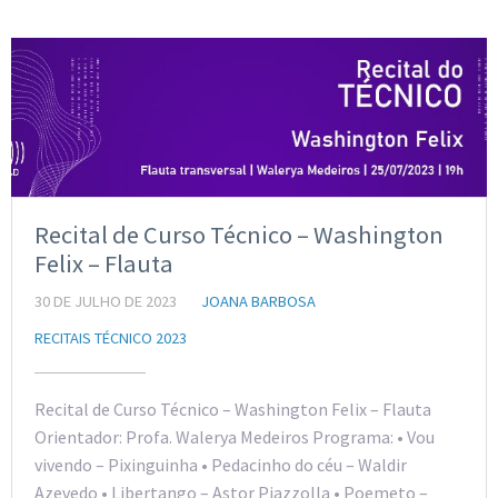
Recital de Curso Técnico – Washington
Felix – Flauta
30 DE JULHO DE 2023
JOANA BARBOSA
RECITAIS TÉCNICO 2023
Recital de Curso Técnico – Washington Felix – Flauta
Orientador: Profa. Walerya Medeiros Programa: • Vou
vivendo – Pixinguinha • Pedacinho do céu – Waldir
Azevedo • Libertango – Astor Piazzolla • Poemeto –