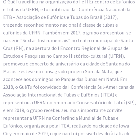
O GuêTu auxiliou na organização do I e II Encontro de Eufônios
e Tubas da UFRN, e foi anfitrião da I Conferência Nacional da
ETB – Associação de Eufônios e Tubas do Brasil (2017),
trazendo reconhecimento nacional à classe de tubas e
eufônios da UFRN. Também em 2017, o grupo apresentou-se
na série “Sextas Instrumentais” no teatro municipal de Santa
Cruz (RN), na abertura do I Encontro Regional de Grupos de
Estudos e Pesquisas no Campo Histórico-cultural (UFRN),
promoveu o concerto de aniversário da cidade de Santana do
Matos e esteve no consagrado projeto Som da Mata, que
acontece aos domingos no Parque das Dunas em Natal. Em
2018, o GuêTu foi convidado da I Conferência Sul-Americana da
Associação Internacional de Tubas e Eufônios (ITEA) e
representou a UFRN no renomado Conservatório de Tatuí (SP),
e em 2019, o grupo recebeu seu mais importante convite:
representar a UFRN na Conferência Mundial de Tubas e
Eufônios, organizada pela ITEA, realizado na cidade de Iowa
City em maio de 2019, o que não foi possível devido à falta de