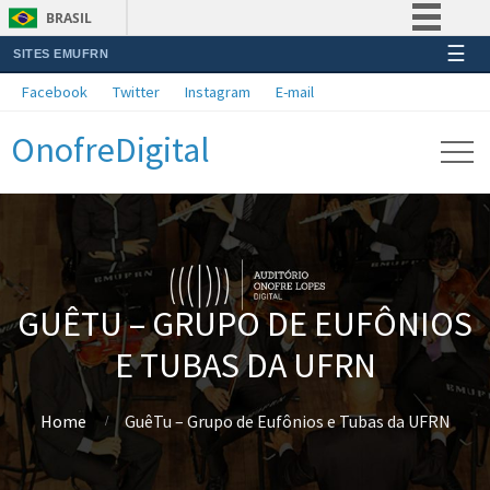
BRASIL
☰
SITES EMUFRN
Simplifique!
Facebook
Twitter
Instagram
E-mail
Comunica BR
OnofreDigital
Participe
Acesso à informação
Legislação
Canais
GUÊTU – GRUPO DE EUFÔNIOS
E TUBAS DA UFRN
Home
GuêTu – Grupo de Eufônios e Tubas da UFRN