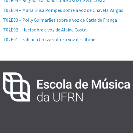
T02E05 – Regina Machado sobre a voz de Gal Costa
T02E04 – Maria Elisa Pompeu sobre a voz de Chavela Vargas
T02E03 – Polly Guimarães sobre a voz de Cátia de França
T02E02 – Ileci sobre a voz de Alaíde Costa
T02E01 – Fabiana Cozza sobre a voz de Titane