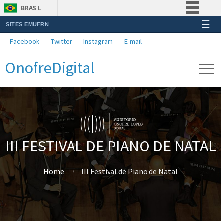
BRASIL
☰
SITES EMUFRN
Simplifique!
Facebook
Twitter
Instagram
E-mail
Comunica BR
OnofreDigital
Participe
Acesso à informação
Legislação
Canais
III FESTIVAL DE PIANO DE NATAL
Home
III Festival de Piano de Natal