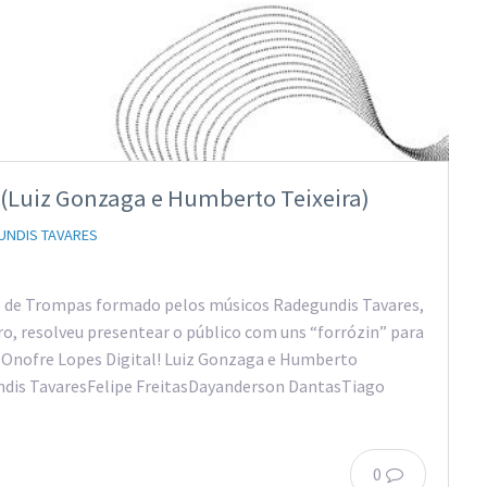
 (Luiz Gonzaga e Humberto Teixeira)
UNDIS TAVARES
 de Trompas formado pelos músicos Radegundis Tavares,
ro, resolveu presentear o público com uns “forrózin” para
o Onofre Lopes Digital! Luiz Gonzaga e Humberto
undis TavaresFelipe FreitasDayanderson DantasTiago
0