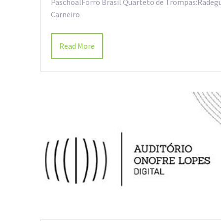
PaschoalForró Brasil Quarteto de Trompas:Radeg
Carneiro
Read More