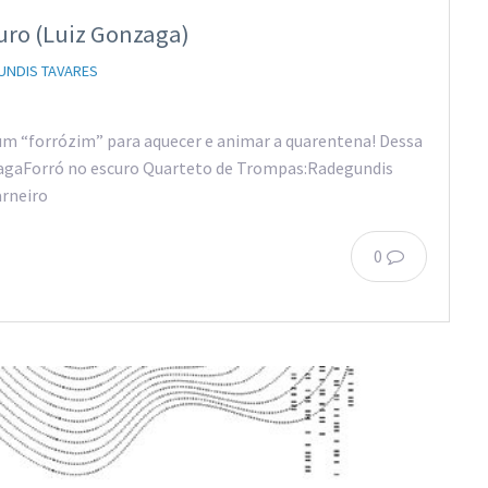
uro (Luiz Gonzaga)
UNDIS TAVARES
m “forrózim” para aquecer e animar a quarentena! Dessa
nzagaForró no escuro Quarteto de Trompas:Radegundis
rneiro
0