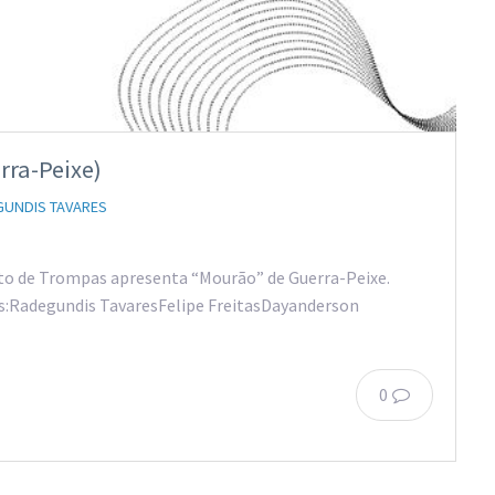
rra-Peixe)
GUNDIS TAVARES
to de Trompas apresenta “Mourão” de Guerra-Peixe.
s:Radegundis TavaresFelipe FreitasDayanderson
0