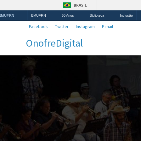
BRASIL
 EMUFRN
EMUFRN
60 Anos
Biblioteca
Inclusão
Facebook
Twitter
Instagram
E-mail
OnofreDigital