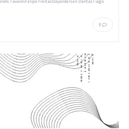
undis TavaresFelipe FreitasDayanderson DantasTiago
0