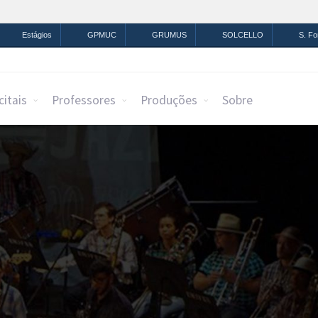
mação
Legislação
Canais
Estágios
GPMUC
GRUMUS
SOLCELLO
S. F
citais
Professores
Produções
Sobre