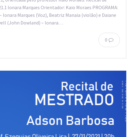
021.1 Ionara Marques Orientador: Kaio Moraes PROGRAMA:
 Ionara Marques (Voz), Beatriz Manaia (violão) e Daiane
Dwell (John Dowland) – Ionara…
0