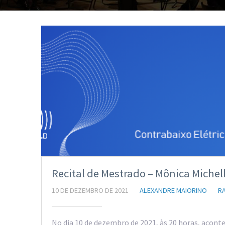
Recital de Mestrado – Mônica Michell
10 DE DEZEMBRO DE 2021
ALEXANDRE MAIORINO
R
No dia 10 de dezembro de 2021, às 20 horas, acont