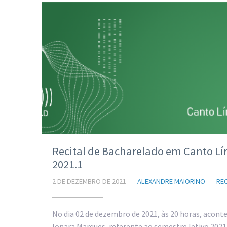
Recital de Bacharelado em Canto Lír
2021.1
2 DE DEZEMBRO DE 2021
ALEXANDRE MAIORINO
REC
No dia 02 de dezembro de 2021, às 20 horas, aconte
Ionara Marques, referente ao semestre letivo 2021.