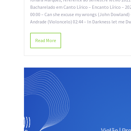
Bacharelado em Canto Lírico – Encanto Lírico – 2
00:00 – Can she excuse my wrongs (John Dowland) –
Andrade (Violoncelo) 02:44 – In Darkness let me 
Read More