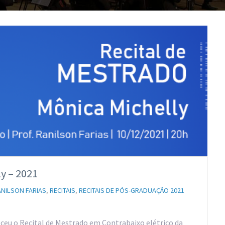
y – 2021
ANILSON FARIAS
,
RECITAIS
,
RECITAIS DE PÓS-GRADUAÇÃO 2021
eceu o Recital de Mestrado em Contrabaixo elétrico da