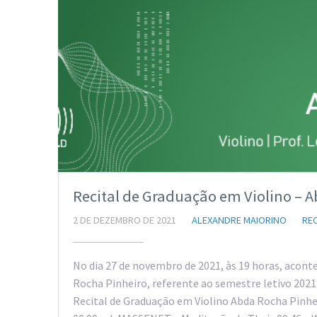
Recital de Graduação em Violino – A
2 DE DEZEMBRO DE 2021
ALEXANDRE MAIORINO
REC
No dia 27 de novembro de 2021, às 19 horas, acont
Rocha Pinheiro, referente ao semestre letivo 2021
Recital de Graduação em Violino Abda Rocha Pinh