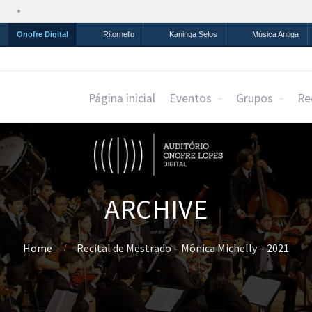
Simplifique!
Comunica BR
Participe
Acesso à infor
Onofre Digital
Ritornello
Kaninga Selos
Música Antiga
Página inicial
Eventos
Grupos
Re
ARCHIVE
Home
Recital de Mestrado – Mônica Michelly – 2021