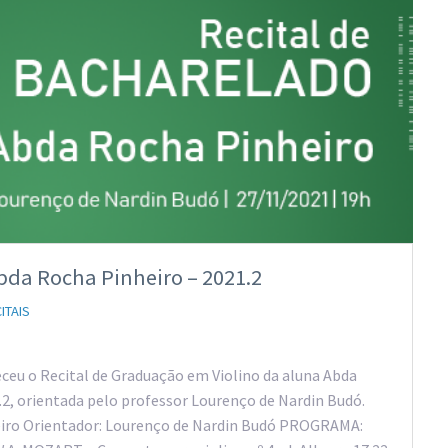
bda Rocha Pinheiro – 2021.2
ITAIS
eceu o Recital de Graduação em Violino da aluna Abda
.2, orientada pelo professor Lourenço de Nardin Budó.
eiro Orientador: Lourenço de Nardin Budó PROGRAMA: