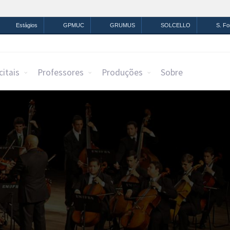
mação
Legislação
Canais
Estágios
GPMUC
GRUMUS
SOLCELLO
S. F
citais
Professores
Produções
Sobre