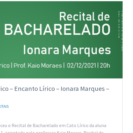
ico – Encanto Lírico – Ionara Marques –
ITAIS
ceu o Recital de Bacharelado em Cato Lírico da aluna
1, orientada pelo professor Kaio Moraes. Recital de