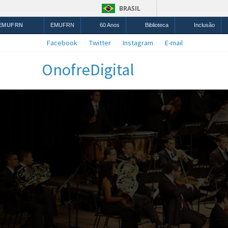
BRASIL
 EMUFRN
EMUFRN
60 Anos
Biblioteca
Inclusão
Facebook
Twitter
Instagram
E-mail
OnofreDigital