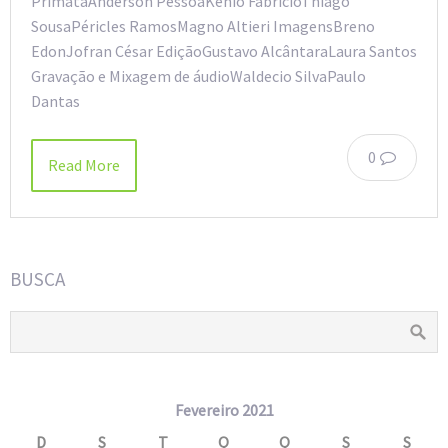
PrimataAnderson PessoaKênio FabrícioThiago
SousaPéricles RamosMagno Altieri ImagensBreno
EdonJofran César EdiçãoGustavo AlcântaraLaura Santos
Gravação e Mixagem de áudioWaldecio SilvaPaulo
Dantas
0
Read More
BUSCA
Fevereiro 2021
D
S
T
Q
Q
S
S