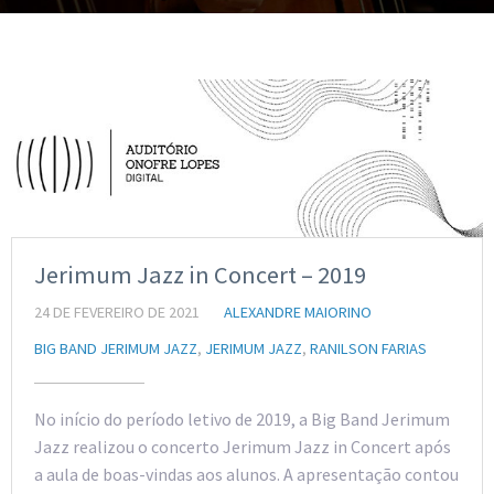
Jerimum Jazz in Concert – 2019
24 DE FEVEREIRO DE 2021
ALEXANDRE MAIORINO
BIG BAND JERIMUM JAZZ
,
JERIMUM JAZZ
,
RANILSON FARIAS
No início do período letivo de 2019, a Big Band Jerimum
Jazz realizou o concerto Jerimum Jazz in Concert após
a aula de boas-vindas aos alunos. A apresentação contou