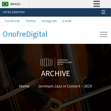
BRASIL
☰
SITES EMUFRN
Simplifique!
Facebook
Twitter
Instagram
E-mail
Comunica BR
OnofreDigital
Participe
Acesso à informação
Legislação
Canais
ARCHIVE
Home
Jerimum Jazz in Concert – 2019