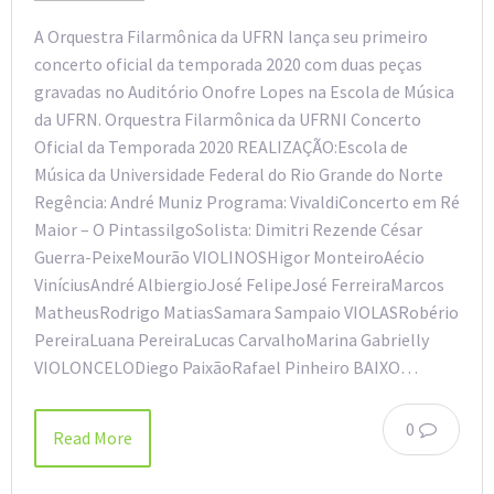
A Orquestra Filarmônica da UFRN lança seu primeiro
concerto oficial da temporada 2020 com duas peças
gravadas no Auditório Onofre Lopes na Escola de Música
da UFRN. Orquestra Filarmônica da UFRNI Concerto
Oficial da Temporada 2020 REALIZAÇÃO:Escola de
Música da Universidade Federal do Rio Grande do Norte
Regência: André Muniz Programa: VivaldiConcerto em Ré
Maior – O PintassilgoSolista: Dimitri Rezende César
Guerra-PeixeMourão VIOLINOSHigor MonteiroAécio
ViníciusAndré AlbiergioJosé FelipeJosé FerreiraMarcos
MatheusRodrigo MatiasSamara Sampaio VIOLASRobério
PereiraLuana PereiraLucas CarvalhoMarina Gabrielly
VIOLONCELODiego PaixãoRafael Pinheiro BAIXO…
0
Read More