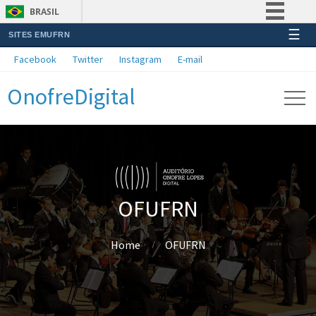
BRASIL
☰
SITES EMUFRN
Simplifique!
Facebook
Twitter
Instagram
E-mail
Comunica BR
OnofreDigital
Participe
Acesso à informação
Legislação
Canais
OFUFRN
Home
OFUFRN