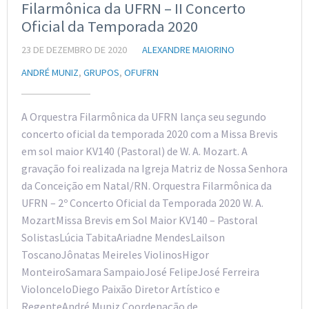
Filarmônica da UFRN – II Concerto
Oficial da Temporada 2020
23 DE DEZEMBRO DE 2020
ALEXANDRE MAIORINO
ANDRÉ MUNIZ
,
GRUPOS
,
OFUFRN
A Orquestra Filarmônica da UFRN lança seu segundo
concerto oficial da temporada 2020 com a Missa Brevis
em sol maior KV140 (Pastoral) de W. A. Mozart. A
gravação foi realizada na Igreja Matriz de Nossa Senhora
da Conceição em Natal/RN. Orquestra Filarmônica da
UFRN – 2º Concerto Oficial da Temporada 2020 W. A.
MozartMissa Brevis em Sol Maior KV140 – Pastoral
SolistasLúcia TabitaAriadne MendesLailson
ToscanoJônatas Meireles ViolinosHigor
MonteiroSamara SampaioJosé FelipeJosé Ferreira
ViolonceloDiego Paixão Diretor Artístico e
RegenteAndré Muniz Coordenação de…