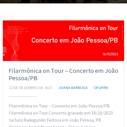
Filarmônica on Tour – Concerto em João
Pessoa/PB
22 DE DEZEMBRO DE 2023
JOANA BARBOSA
OFUFRN
Filarmônica on Tour – Concerto em João Pessoa/PB
Filarmônica on Tour Concerto gravado em 18/10/2023
na Sala Radegundis Feitosa em João Pessoa, PB
Regência: André Muniz Solista: Flávio Gabriel