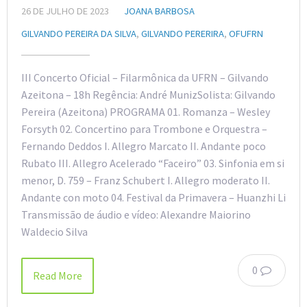
26 DE JULHO DE 2023
JOANA BARBOSA
GILVANDO PEREIRA DA SILVA
,
GILVANDO PERERIRA
,
OFUFRN
III Concerto Oficial – Filarmônica da UFRN – Gilvando
Azeitona – 18h Regência: André MunizSolista: Gilvando
Pereira (Azeitona) PROGRAMA 01. Romanza – Wesley
Forsyth 02. Concertino para Trombone e Orquestra –
Fernando Deddos I. Allegro Marcato II. Andante poco
Rubato III. Allegro Acelerado “Faceiro” 03. Sinfonia em si
menor, D. 759 – Franz Schubert I. Allegro moderato II.
Andante con moto 04. Festival da Primavera – Huanzhi Li
Transmissão de áudio e vídeo: Alexandre Maiorino
Waldecio Silva
0
Read More