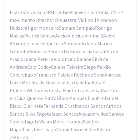
Filarmônica da UFRNL. V. Beethoven – Sinfonia nº5 – 4º
movimento (trecho) Orquestra: Violino 1Anderson
HudsonHigor MonteiroSamara SampaioRodrigo
MatiasPatrick SantosAécio Vinícius Violino 2André
AlbiergioJosé FelipeLuca Sampaolo ViolaMarina
GabriellyRoberio Pereira Da SilvaLucas Carvalho de
AraújoLuana Pereira ViolonceloDaiane Silva de
AndradeCaio GodoyCalebe TeixeiraDiego Paixão
ContrabaixoFrancisco Patrick Rocha de SenaAndresa
Laíze Moreira da SilvaJoselito GadelhaRafael
PinheiroWillames Costa Flauta TransversalAyrton
Vinícius Queiroz PintoFábio Marques FlautimDaniel
Diacuí ClarineteFernanda Cristina dos SantosYuri dos
Santos Silva FagoteIsaac SantosAlexandre dos Santos
ContrafagoteVivian Meira TrompaSuellen
MagalhãesJosé TiagoVanniellyson VilkerEdson
Zeferino…