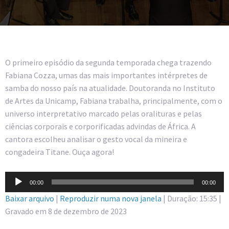
O primeiro episódio da segunda temporada chega trazendo
Fabiana Cozza, umas das mais importantes intérpretes de
samba do nosso país na atualidade. Doutoranda no Instituto
de Artes da Unicamp, Fabiana trabalha, principalmente, com o
universo interpretativo marcado pelas oralituras e pelas
ciências corporais e corporificadas advindas de África. A
cantora escolheu analisar o gesto vocal da mineira e
congadeira Titane. Ouça agora!
Tocador
00:00
00:00
de
Baixar arquivo
|
Reproduzir numa nova janela
|
Duração: 15:35
|
áudio
Gravado em 8 de dezembro de 2023