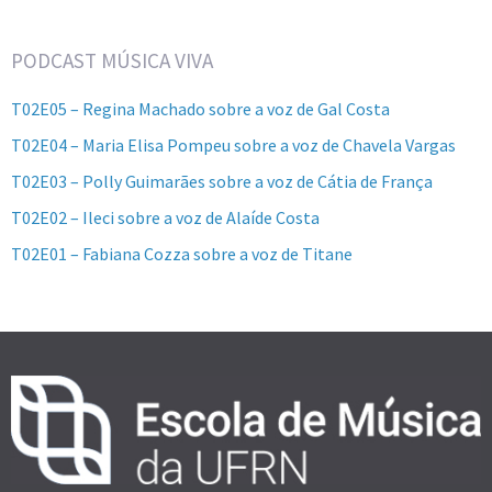
PODCAST MÚSICA VIVA
T02E05 – Regina Machado sobre a voz de Gal Costa
T02E04 – Maria Elisa Pompeu sobre a voz de Chavela Vargas
T02E03 – Polly Guimarães sobre a voz de Cátia de França
T02E02 – Ileci sobre a voz de Alaíde Costa
T02E01 – Fabiana Cozza sobre a voz de Titane