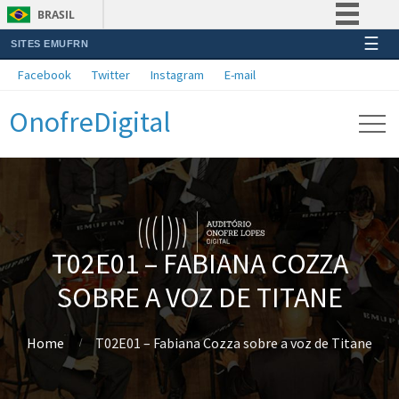
BRASIL
☰
SITES EMUFRN
Simplifique!
Facebook
Twitter
Instagram
E-mail
Comunica BR
OnofreDigital
Participe
Acesso à informação
Legislação
Canais
T02E01 – FABIANA COZZA
SOBRE A VOZ DE TITANE
Home
T02E01 – Fabiana Cozza sobre a voz de Titane