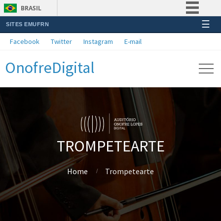
BRASIL
☰
SITES EMUFRN
Simplifique!
Facebook
Twitter
Instagram
E-mail
Comunica BR
OnofreDigital
Participe
Acesso à informação
Legislação
Canais
TROMPETEARTE
Home
Trompetearte