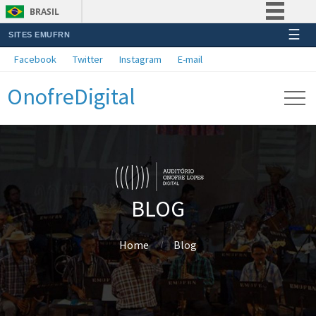
BRASIL
☰
SITES EMUFRN
Simplifique!
Facebook
Twitter
Instagram
E-mail
Comunica BR
OnofreDigital
Participe
Acesso à informação
Legislação
Canais
BLOG
Home
Blog