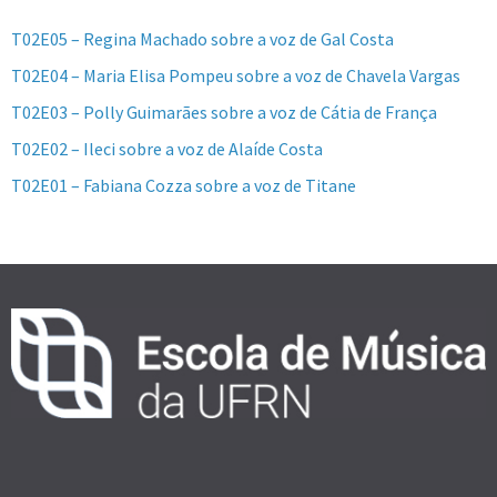
T02E05 – Regina Machado sobre a voz de Gal Costa
T02E04 – Maria Elisa Pompeu sobre a voz de Chavela Vargas
T02E03 – Polly Guimarães sobre a voz de Cátia de França
T02E02 – Ileci sobre a voz de Alaíde Costa
T02E01 – Fabiana Cozza sobre a voz de Titane