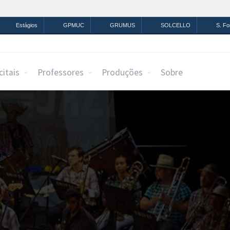
mação
Legislação
Canais
Estágios
GPMUC
GRUMUS
SOLCELLO
S. F
citais
Professores
Produções
Sobre