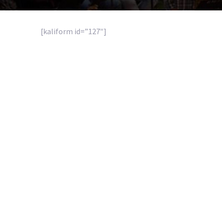
[kaliform id=”127″]