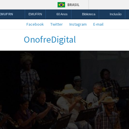
BRASIL
 EMUFRN
EMUFRN
60 Anos
Biblioteca
Inclusão
Facebook
Twitter
Instagram
E-mail
OnofreDigital