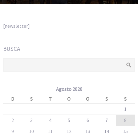
[newsletter]
BUSCA
Agosto 2026
D
S
T
Q
Q
S
S
1
2
3
4
5
6
7
8
9
10
11
12
13
14
15