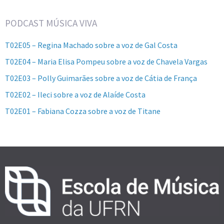
PODCAST MÚSICA VIVA
T02E05 – Regina Machado sobre a voz de Gal Costa
T02E04 – Maria Elisa Pompeu sobre a voz de Chavela Vargas
T02E03 – Polly Guimarães sobre a voz de Cátia de França
T02E02 – Ileci sobre a voz de Alaíde Costa
T02E01 – Fabiana Cozza sobre a voz de Titane