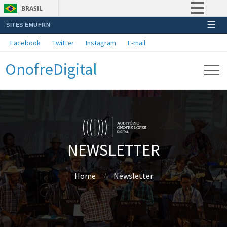
BRASIL
☰
SITES EMUFRN
Simplifique!
Facebook
Twitter
Instagram
E-mail
Comunica BR
OnofreDigital
Participe
Acesso à informação
Legislação
Canais
NEWSLETTER
Home
Newsletter