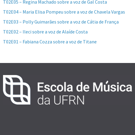
T02E05 – Regina Machado sobre a voz de Gal Costa
T02E04 – Maria Elisa Pompeu sobre a voz de Chavela Vargas
T02E03 – Polly Guimarães sobre a voz de Cátia de França
T02E02 – Ileci sobre a voz de Alaíde Costa
T02E01 – Fabiana Cozza sobre a voz de Titane