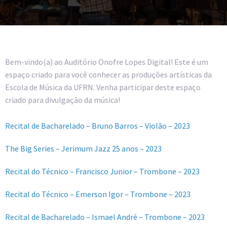
Bem-vindo(a) ao Auditório Onofre Lopes Digital! Este é um
espaço criado para você conhecer as produções artísticas da
Escola de Música da UFRN. Venha participar deste espaço
criado para divulgação da música!
Recital de Bacharelado – Bruno Barros – Violão – 2023
The Big Series – Jerimum Jazz 25 anos – 2023
Recital do Técnico – Francisco Junior – Trombone – 2023
Recital do Técnico – Emerson Igor – Trombone – 2023
Recital de Bacharelado – Ismael André – Trombone – 2023