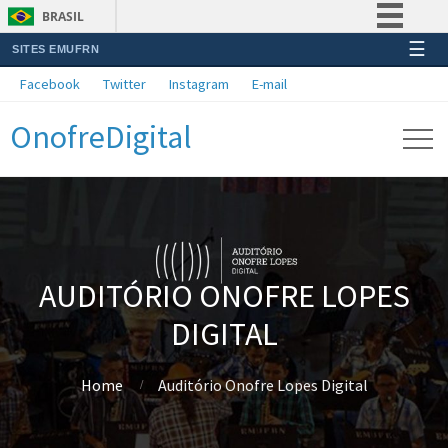
BRASIL
☰
SITES EMUFRN
Simplifique!
Facebook
Twitter
Instagram
E-mail
Comunica BR
OnofreDigital
Participe
Acesso à informação
Legislação
Canais
AUDITÓRIO ONOFRE LOPES
DIGITAL
Home
Auditório Onofre Lopes Digital