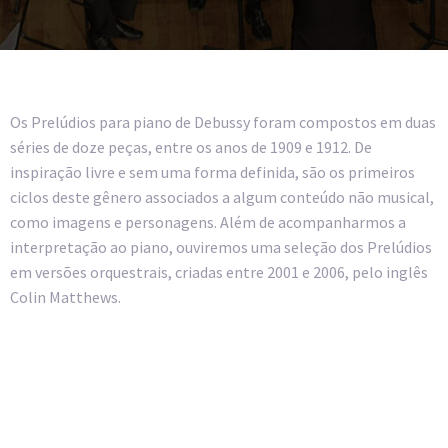
Os Prelúdios para piano de Debussy foram compostos em duas
séries de doze peças, entre os anos de 1909 e 1912. De
inspiração livre e sem uma forma definida, são os primeiros
ciclos deste gênero associados a algum conteúdo não musical,
como imagens e personagens. Além de acompanharmos a
interpretação ao piano, ouviremos uma seleção dos Prelúdios
em versões orquestrais, criadas entre 2001 e 2006, pelo inglês
Colin Matthews.