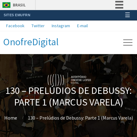
BRASIL
☰
SITES EMUFRN
Simplifique!
Facebook
Twitter
Instagram
E-mail
Comunica BR
OnofreDigital
Participe
Acesso à informação
Legislação
Canais
130 – PRELÚDIOS DE DEBUSSY:
PARTE 1 (MARCUS VARELA)
Home
130 – Prelúdios de Debussy: Parte 1 (Marcus Varela)