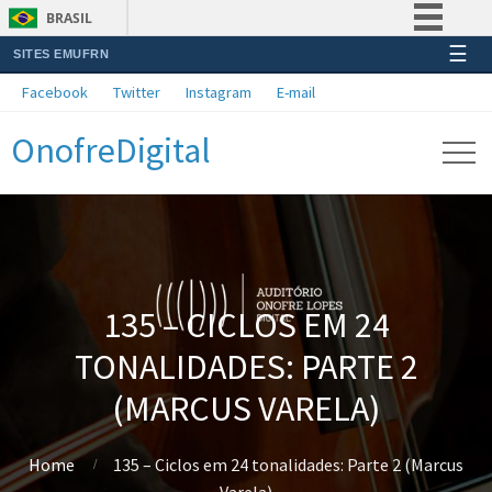
BRASIL
☰
SITES EMUFRN
Simplifique!
Facebook
Twitter
Instagram
E-mail
Comunica BR
OnofreDigital
Participe
Acesso à informação
Legislação
Canais
135 – CICLOS EM 24
TONALIDADES: PARTE 2
(MARCUS VARELA)
Home
135 – Ciclos em 24 tonalidades: Parte 2 (Marcus