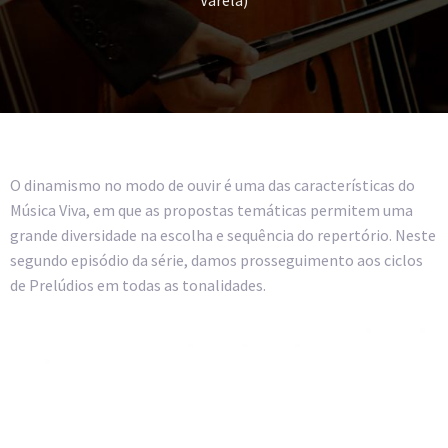
Varela)
O dinamismo no modo de ouvir é uma das características do
Música Viva, em que as propostas temáticas permitem uma
grande diversidade na escolha e sequência do repertório. Neste
segundo episódio da série, damos prosseguimento aos ciclos
de Prelúdios em todas as tonalidades.