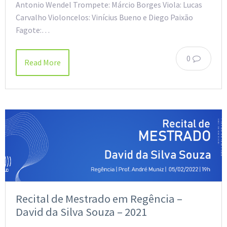
Antonio Wendel Trompete: Márcio Borges Viola: Lucas
Carvalho Violoncelos: Vinícius Bueno e Diego Paixão
Fagote:…
0
Read More
Recital de Mestrado em Regência –
David da Silva Souza – 2021