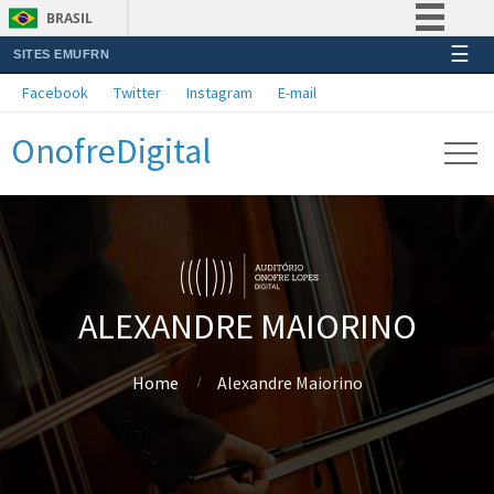
BRASIL
☰
SITES EMUFRN
Simplifique!
Facebook
Twitter
Instagram
E-mail
Comunica BR
OnofreDigital
Participe
Acesso à informação
Legislação
Canais
ALEXANDRE MAIORINO
Home
Alexandre Maiorino