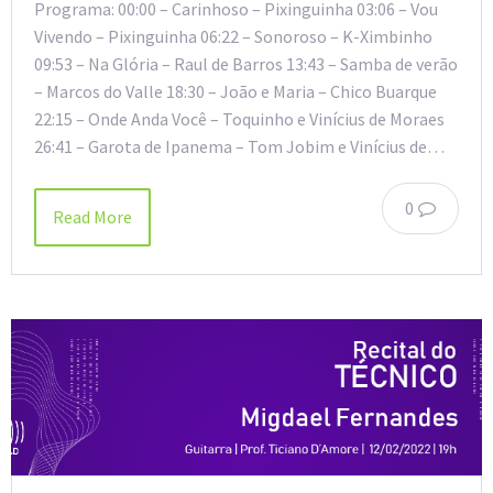
Programa: 00:00 – Carinhoso – Pixinguinha 03:06 – Vou
Vivendo – Pixinguinha 06:22 – Sonoroso – K-Ximbinho
09:53 – Na Glória – Raul de Barros 13:43 – Samba de verão
– Marcos do Valle 18:30 – João e Maria – Chico Buarque
22:15 – Onde Anda Você – Toquinho e Vinícius de Moraes
26:41 – Garota de Ipanema – Tom Jobim e Vinícius de…
0
Read More