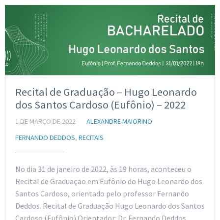
Recital de Graduação – Hugo Leonardo
dos Santos Cardoso (Eufônio) – 2022
1 DE MARÇO DE 2022
ALEXANDRE MAIORINO
FERNANDO DEDDOS
,
RECITAIS
No dia 31 de janeiro de 2022, às 19 horas, aconteceu o
Recital de Graduação em Eufônio do Hugo Leonardo dos
Santos Cardoso, orientado pelo professor Fernando
Deddos. Recital de Graduação Hugo Leonardo dos Santos
Cardoso (Eufônio) Orientador: Dr. Fernando Deddos