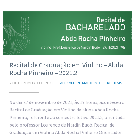
Recital de Graduação em Violino – Abda
Rocha Pinheiro – 2021.2
2 DE DEZEMBRO DE 2021
ALEXANDRE MAIORINO
RECITAIS
No dia 27 de novembro de 2021, às 19 horas, aconteceu o
Recital de Graduação em Violino da aluna Abda Rocha
Pinheiro, referente ao semestre letivo 2021.2, orientada
pelo professor Lourenço de Nardin Budó. Recital de
Graduação em Violino Abda Rocha Pinheiro Orientador: