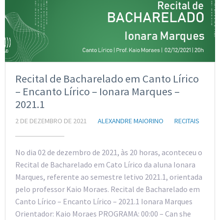
Recital de Bacharelado em Canto Lírico
– Encanto Lírico – Ionara Marques –
2021.1
2 DE DEZEMBRO DE 2021
ALEXANDRE MAIORINO
RECITAIS
No dia 02 de dezembro de 2021, às 20 horas, aconteceu o
Recital de Bacharelado em Cato Lírico da aluna Ionara
Marques, referente ao semestre letivo 2021.1, orientada
pelo professor Kaio Moraes. Recital de Bacharelado em
Canto Lírico – Encanto Lírico – 2021.1 Ionara Marques
Orientador: Kaio Moraes PROGRAMA: 00:00 – Can she