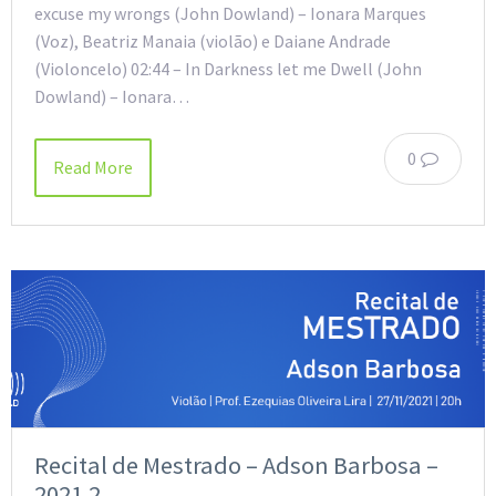
excuse my wrongs (John Dowland) – Ionara Marques
(Voz), Beatriz Manaia (violão) e Daiane Andrade
(Violoncelo) 02:44 – In Darkness let me Dwell (John
Dowland) – Ionara…
0
Read More
Recital de Mestrado – Adson Barbosa –
2021.2