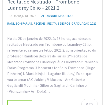
Recital de Mestrado – Trombone –
Luandrey Célio – 2021.2
1 DE MARÇO DE 2022
ALEXANDRE MAIORINO
RANILSON FARIAS
,
RECITAIS
,
RECITAIS DE PÓS-GRADUAÇÃO 2021
No dia 28 de janeiro de 2022, às 18 horas, aconteceu o
recital de Mestrado em Trombone do Luandrey Célio,
referente ao semestre letivo 2021.2, com orientação do
professor Ranilson Bezerra de Farias. 2º Recital de
MestradoTrombone Luandrey Célio Orientador: Ranilson
Farias Programa: 3 Moments for Solo Trombone (Hugo
Pinheiro) I. Black Ninja II. Lúgubre III. Juny) Eu sei que
vou te amar (A.C Jobim / V. Moraes – Arr. Gilberto
Gagliardi) Modinha (Gilberto Gagliardi) Carinhoso
(Pixinguinha – Arr. Duda)…
0