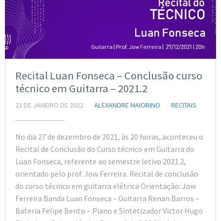
Recital Luan Fonseca – Conclusão curso
técnico em Guitarra – 2021.2
23 DE JANEIRO DE 2022
ALEXANDRE MAIORINO
RECITAIS
No dia 27 de dezembro de 2021, às 20 horas, aconteceu o
Recital de Conclusão do Curso técnico em Guitarra do
Luan Fonseca, referente ao semestre letivo 2021.2,
orientado pelo prof. Jow Ferreira. Recital de conclusão
do curso técnico em guitarra elétrica Orientação: Jow
Ferreira Banda Luan Fonseca – Guitarra Renan Barros –
Bateria Felipe Bento – Piano e Sintetizador Victor Hugo