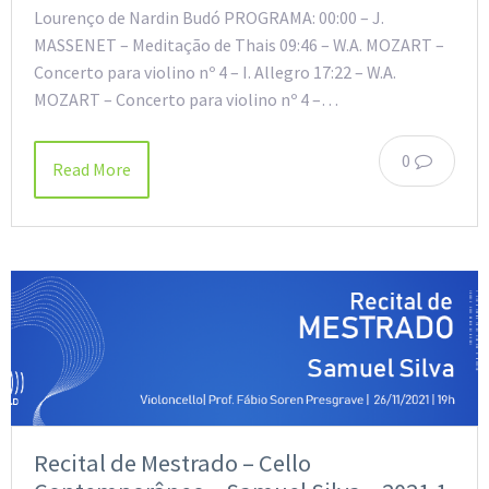
Lourenço de Nardin Budó PROGRAMA: 00:00 – J.
MASSENET – Meditação de Thais 09:46 – W.A. MOZART –
Concerto para violino nº 4 – I. Allegro 17:22 – W.A.
MOZART – Concerto para violino nº 4 –…
0
Read More
Recital de Mestrado – Cello