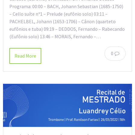
Programa: 00:00 – BACH, Johann Sebastian (1685-1750)
– Cello suíte nº1 – Prelude (eufônio solo) 03:11 –
PACHELBEL, Johann (1653-1706) – Cânon (quarteto
eufônios e tuba) 09:19 – DEDDOS, Fernando – Rabecando
(Eufônio solo) 13:46 – MORAIS, Fernando –…
0
Read More