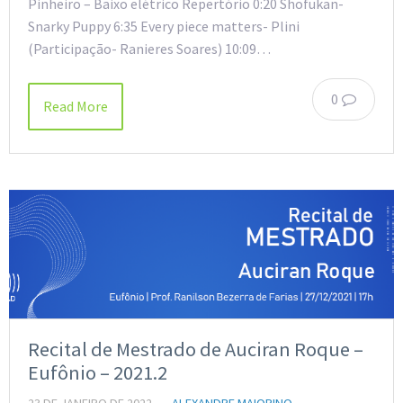
Pinheiro – Baixo elétrico Repertório 0:20 Shofukan-
Snarky Puppy 6:35 Every piece matters- Plini
(Participação- Ranieres Soares) 10:09…
0
Read More
Recital de Mestrado de Auciran Roque –
Eufônio – 2021.2
23 DE JANEIRO DE 2022
ALEXANDRE MAIORINO