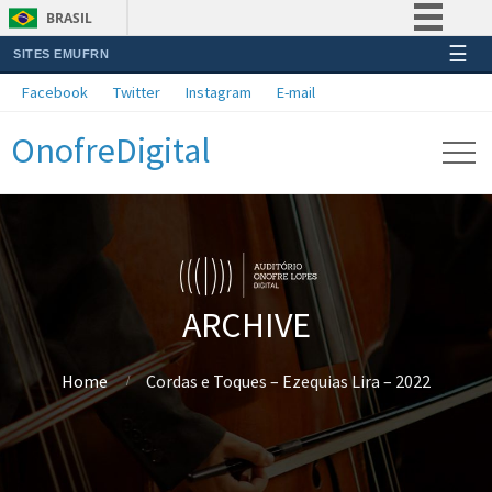
BRASIL
☰
SITES EMUFRN
Simplifique!
Facebook
Twitter
Instagram
E-mail
Comunica BR
OnofreDigital
Participe
Acesso à informação
Legislação
Canais
ARCHIVE
Home
Cordas e Toques – Ezequias Lira – 2022