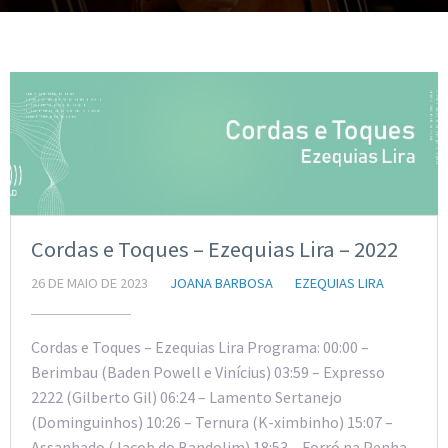
Cordas e Toques – Ezequias Lira – 2022
26 DE MAIO DE 2023
JOANA BARBOSA
EZEQUIAS LIRA
Cordas e Toques – Ezequias Lira Programa: 00:00 –
Berimbau (Baden Powell e Vinícius) 03:59 – Expresso
2222 (Gilberto Gil) 06:24 – Lamento Sertanejo
(Dominguinhos) 10:26 – Ternura (K-ximbinho) 15:07 –
Assanhado (Jacob do Bandolim) 18:53 – Forró na Penha