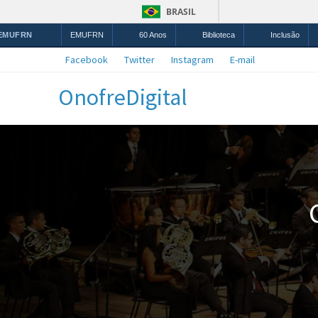
BRASIL
 EMUFRN
EMUFRN
60 Anos
Biblioteca
Inclusão
Facebook
Twitter
Instagram
E-mail
OnofreDigital