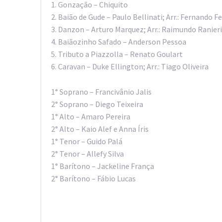
1. Gonzação – Chiquito
2. Baião de Gude – Paulo Bellinati; Arr.: Fernando 
3. Danzon – Arturo Marquez; Arr.: Raimundo Ranieri
4. Baiãozinho Safado – Anderson Pessoa
5. Tributo a Piazzolla – Renato Goulart
6. Caravan – Duke Ellington; Arr.: Tiago Oliveira
1° Soprano – Francivânio Jalis
2° Soprano – Diego Teixeira
1° Alto – Amaro Pereira
2° Alto – Kaio Alef e Anna Íris
1° Tenor – Guido Palá
2° Tenor – Allefy Silva
1° Barítono – Jackeline França
2° Barítono – Fábio Lucas