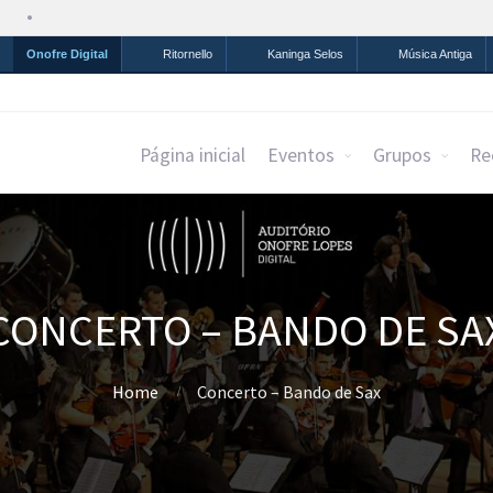
Simplifique!
Comunica BR
Participe
Acesso à infor
Onofre Digital
Ritornello
Kaninga Selos
Música Antiga
Página inicial
Eventos
Grupos
Re
CONCERTO – BANDO DE SA
Home
Concerto – Bando de Sax