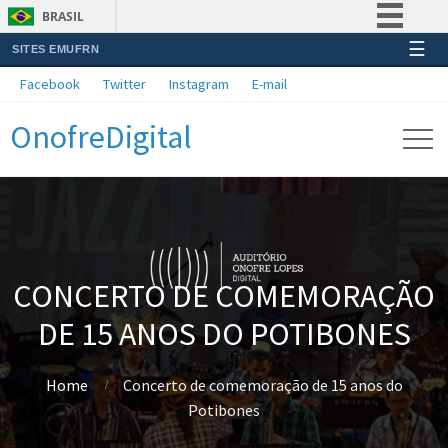
BRASIL
☰
SITES EMUFRN
Simplifique!
Facebook
Twitter
Instagram
E-mail
Comunica BR
OnofreDigital
Participe
Acesso à informação
Legislação
Canais
CONCERTO DE COMEMORAÇÃO
DE 15 ANOS DO POTIBONES
Home
Concerto de comemoração de 15 anos do
Potibones