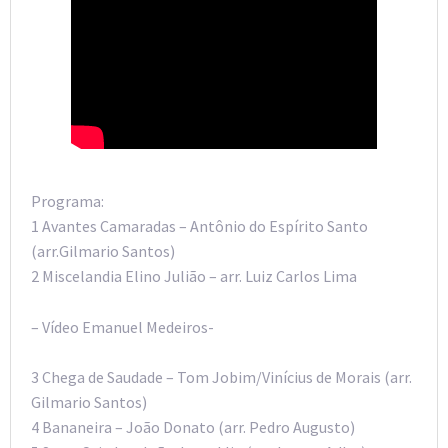
Programa:
1 Avantes Camaradas – Antônio do Espírito Santo
(arr.Gilmario Santos)
2 Miscelandia Elino Julião – arr. Luiz Carlos Lima
– Vídeo Emanuel Medeiros-
3 Chega de Saudade – Tom Jobim/Vinícius de Morais (arr.
Gilmario Santos)
4 Bananeira – João Donato (arr. Pedro Augusto)