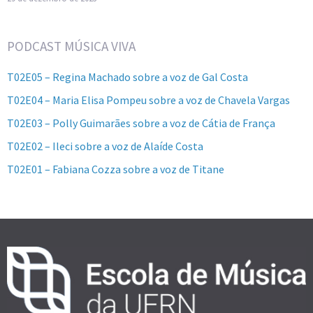
PODCAST MÚSICA VIVA
T02E05 – Regina Machado sobre a voz de Gal Costa
T02E04 – Maria Elisa Pompeu sobre a voz de Chavela Vargas
T02E03 – Polly Guimarães sobre a voz de Cátia de França
T02E02 – Ileci sobre a voz de Alaíde Costa
T02E01 – Fabiana Cozza sobre a voz de Titane