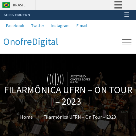
BRASIL
☰
SITES EMUFRN
Simplifique!
Facebook
Twitter
Instagram
E-mail
Comunica BR
OnofreDigital
Participe
Acesso à informação
Legislação
Canais
FILARMÔNICA UFRN – ON TOUR
– 2023
Home
Filarmônica UFRN – On Tour – 2023