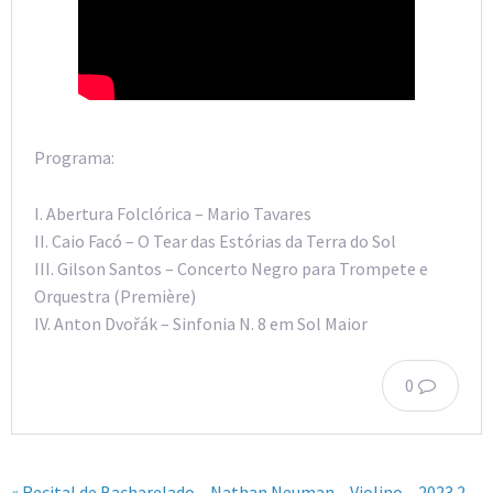
Programa:
I. Abertura Folclórica – Mario Tavares
II. Caio Facó – O Tear das Estórias da Terra do Sol
III. Gilson Santos – Concerto Negro para Trompete e
Orquestra (Première)
IV. Anton Dvořák – Sinfonia N. 8 em Sol Maior
0
« Recital de Bacharelado – Nathan Neuman – Violino – 2023.2