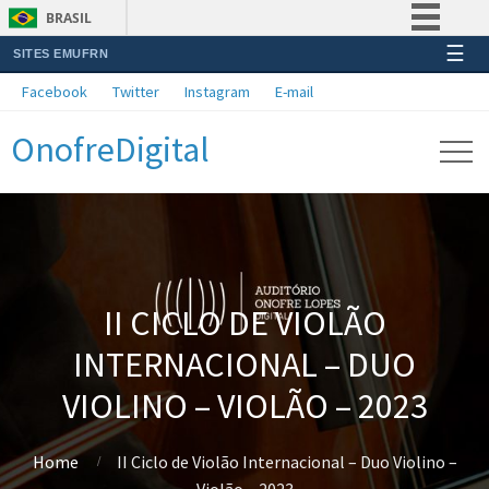
BRASIL
☰
SITES EMUFRN
Simplifique!
Facebook
Twitter
Instagram
E-mail
Comunica BR
OnofreDigital
Participe
Acesso à informação
Legislação
Canais
II CICLO DE VIOLÃO
INTERNACIONAL – DUO
VIOLINO – VIOLÃO – 2023
Home
II Ciclo de Violão Internacional – Duo Violino –