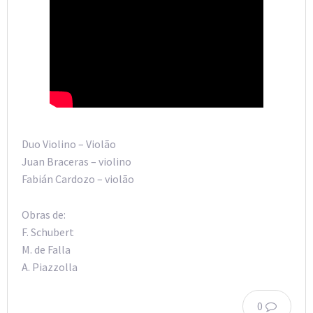
Duo Violino – Violão
Juan Braceras – violino
Fabián Cardozo – violão
Obras de:
F. Schubert
M. de Falla
A. Piazzolla
0