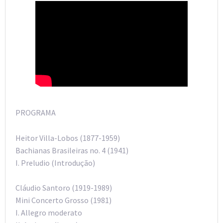
PROGRAMA
Heitor Villa-Lobos (1877-1959)
Bachianas Brasileiras no. 4 (1941)
I. Preludio (Introdução)
Cláudio Santoro (1919-1989)
Mini Concerto Grosso (1981)
I. Allegro moderato