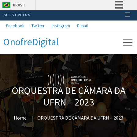
BRASIL
☰
SITES EMUFRN
Simplifique!
Facebook
Twitter
Instagram
E-mail
Comunica BR
OnofreDigital
Participe
Acesso à informação
Legislação
Canais
ORQUESTRA DE CÂMARA DA
UFRN – 2023
Home
ORQUESTRA DE CÂMARA DA UFRN – 2023