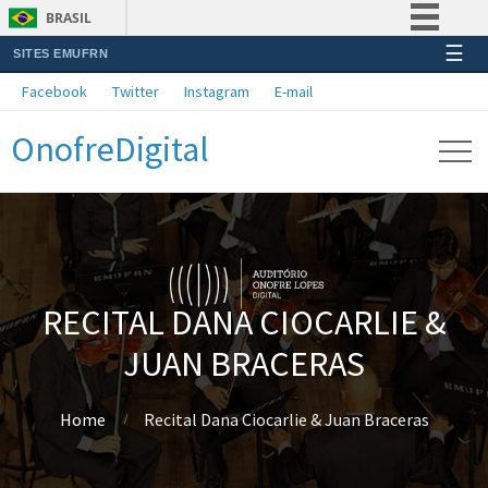
BRASIL
☰
SITES EMUFRN
Simplifique!
Facebook
Twitter
Instagram
E-mail
Comunica BR
OnofreDigital
Participe
Acesso à informação
Legislação
Canais
RECITAL DANA CIOCARLIE &
JUAN BRACERAS
Home
Recital Dana Ciocarlie & Juan Braceras