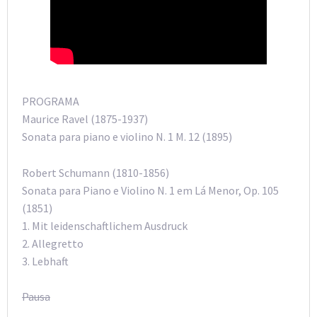
PROGRAMA
Maurice Ravel (1875-1937)
Sonata para piano e violino N. 1 M. 12 (1895)
Robert Schumann (1810-1856)
Sonata para Piano e Violino N. 1 em Lá Menor, Op. 105
(1851)
1. Mit leidenschaftlichem Ausdruck
2. Allegretto
3. Lebhaft
Pausa