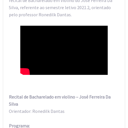
recital de Bacharelado em Violino do José Ferreira Da
Silva, referente ao semestre letivo 2021.2, orientado
pelo professor Ronedilk Dantas.
Recital de Bacharelado em violino – José Ferreira Da
Silva
Orientador: Ronedilk Dantas
Programa: