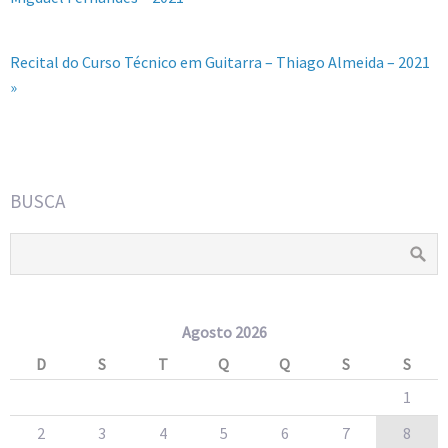
Recital do Curso Técnico em Guitarra – Thiago Almeida – 2021
»
BUSCA
Agosto 2026
D
S
T
Q
Q
S
S
1
2
3
4
5
6
7
8