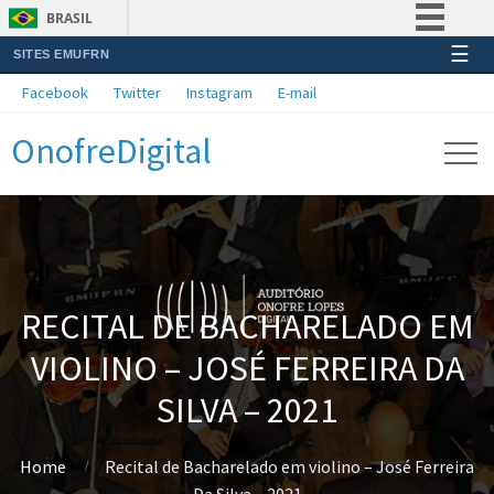
BRASIL
☰
SITES EMUFRN
Simplifique!
Facebook
Twitter
Instagram
E-mail
Comunica BR
OnofreDigital
Participe
Acesso à informação
Legislação
Canais
RECITAL DE BACHARELADO EM
VIOLINO – JOSÉ FERREIRA DA
SILVA – 2021
Home
Recital de Bacharelado em violino – José Ferreira