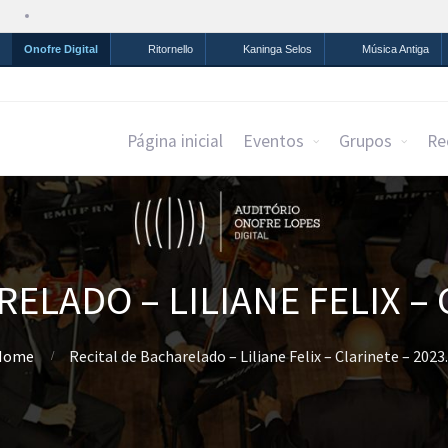
Simplifique!
Comunica BR
Participe
Acesso à infor
Onofre Digital
Ritornello
Kaninga Selos
Música Antiga
Página inicial
Eventos
Grupos
Re
ELADO – LILIANE FELIX – 
Home
Recital de Bacharelado – Liliane Felix – Clarinete – 2023