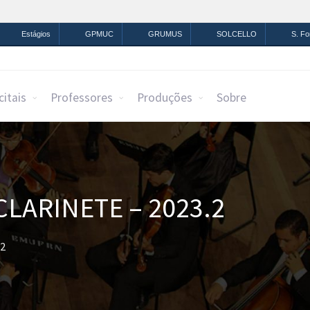
mação
Legislação
Canais
Estágios
GPMUC
GRUMUS
SOLCELLO
S. F
citais
Professores
Produções
Sobre
CLARINETE – 2023.2
.2