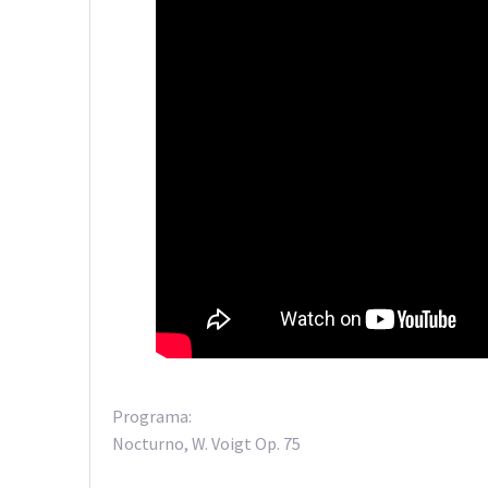
Programa:
Nocturno, W. Voigt Op. 75