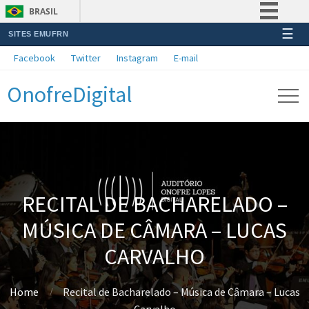
BRASIL
☰
SITES EMUFRN
Simplifique!
Facebook
Twitter
Instagram
E-mail
Comunica BR
OnofreDigital
Participe
Acesso à informação
Legislação
Canais
RECITAL DE BACHARELADO –
MÚSICA DE CÂMARA – LUCAS
CARVALHO
Home
Recital de Bacharelado – Música de Câmara – Lucas