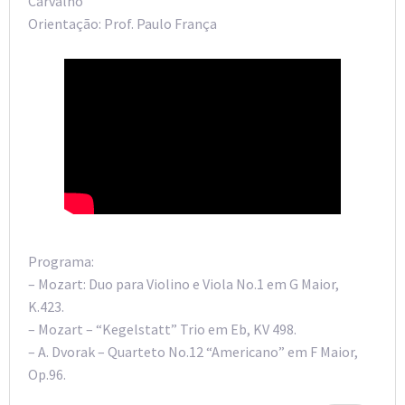
Carvalho
Orientação: Prof. Paulo França
Programa:
– Mozart: Duo para Violino e Viola No.1 em G Maior,
K.423.
– Mozart – “Kegelstatt” Trio em Eb, KV 498.
– A. Dvorak – Quarteto No.12 “Americano” em F Maior,
Op.96.