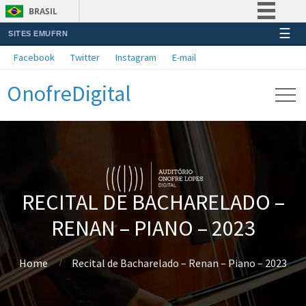
BRASIL
☰
SITES EMUFRN
Simplifique!
Facebook
Twitter
Instagram
E-mail
Comunica BR
OnofreDigital
Participe
Acesso à informação
Legislação
Canais
RECITAL DE BACHARELADO –
RENAN – PIANO – 2023
Home
Recital de Bacharelado – Renan – Piano – 2023