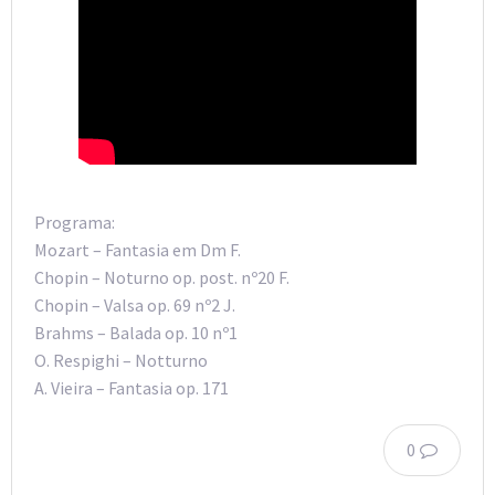
Programa:
Mozart – Fantasia em Dm F.
Chopin – Noturno op. post. nº20 F.
Chopin – Valsa op. 69 nº2 J.
Brahms – Balada op. 10 nº1
O. Respighi – Notturno
A. Vieira – Fantasia op. 171
0