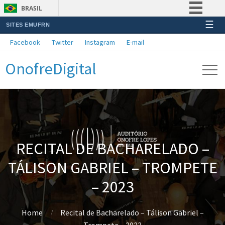
BRASIL
☰
SITES EMUFRN
Simplifique!
Facebook
Twitter
Instagram
E-mail
Comunica BR
OnofreDigital
Participe
Acesso à informação
Legislação
Canais
RECITAL DE BACHARELADO –
TÁLISON GABRIEL – TROMPETE
– 2023
Home
Recital de Bacharelado – Tálison Gabriel –