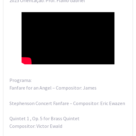
2023 Orientação: Prof. Flávio Gabriel
Programa:
Fanfare for an Angel – Compositor: James
Stephenson Concert Fanfare – Compositor: Eric Ewazen
Quintet 1 , Op. 5 for Brass Quintet
Compositor: Victor Ewald