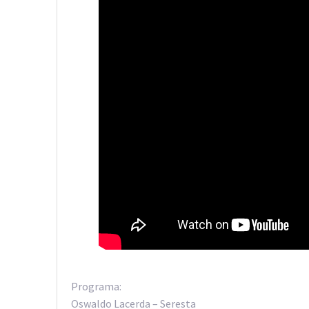
Programa:
Oswaldo Lacerda – Seresta