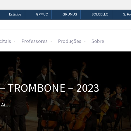
mação
Legislação
Canais
Estágios
GPMUC
GRUMUS
SOLCELLO
S. F
citais
Professores
Produções
Sobre
 – TROMBONE – 2023
023