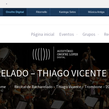
Simplifique!
Comunica BR
Participe
Acesso à infor
Onofre Digital
Ritornello
Kaninga Selos
Música Antiga
Página inicial
Eventos
Grupos
Re
ELADO – THIAGO VICENTE
ome
Recital de Bacharelado – Thiago Vicente – Trombone – 2