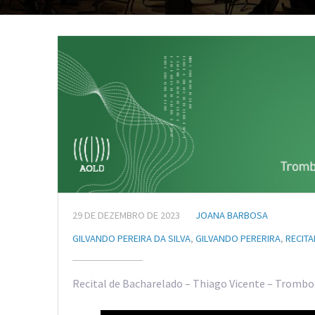
29 DE DEZEMBRO DE 2023
JOANA BARBOSA
GILVANDO PEREIRA DA SILVA
,
GILVANDO PERERIRA
,
RECITA
Recital de Bacharelado – Thiago Vicente – Trombon