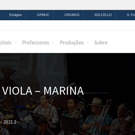
mação
Legislação
Canais
Estágios
GPMUC
GRUMUS
SOLCELLO
S. F
citais
Professores
Produções
Sobre
VIOLA – MARINA
– 2021.2