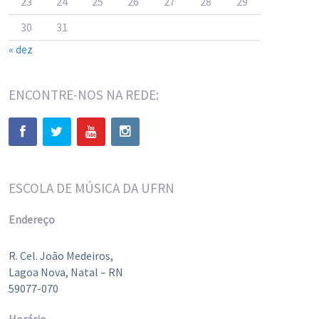
23
24
25
26
27
28
29
30
31
« dez
ENCONTRE-NOS NA REDE:
ESCOLA DE MÚSICA DA UFRN
Endereço
R. Cel. João Medeiros,
Lagoa Nova, Natal – RN
59077-070
Horário