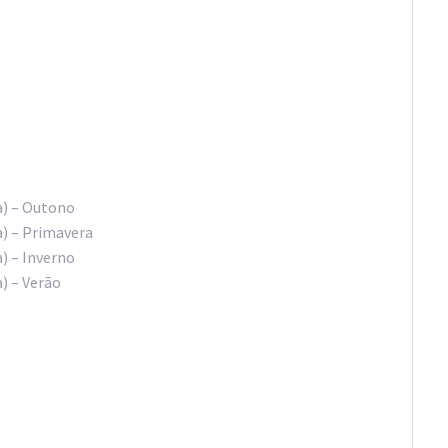
a) – Outono
a) – Primavera
) – Inverno
) – Verão