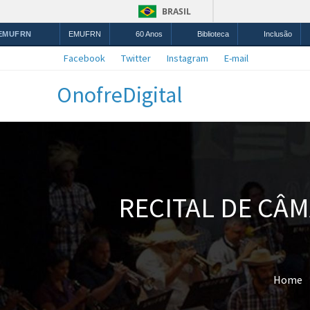
BRASIL
 EMUFRN
EMUFRN
60 Anos
Biblioteca
Inclusão
Facebook
Twitter
Instagram
E-mail
OnofreDigital
RECITAL DE CÂ
Home