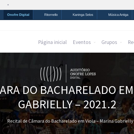
Simplifique!
Comunica BR
Participe
Acesso à infor
Onofre Digital
Ritornello
Kaninga Selos
Música Antiga
Página inicial
Eventos
Grupos
Re
MARA DO BACHARELADO EM 
GABRIELLY – 2021.2
Recital de Câmara do Bacharelado em Viola – Marina Gabrielly 