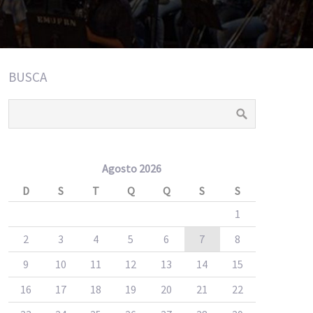
BUSCA
Agosto 2026
D
S
T
Q
Q
S
S
1
2
3
4
5
6
7
8
9
10
11
12
13
14
15
16
17
18
19
20
21
22