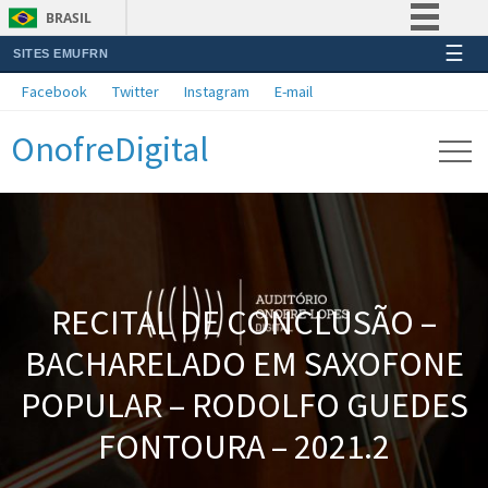
BRASIL
☰
SITES EMUFRN
Simplifique!
Facebook
Twitter
Instagram
E-mail
Comunica BR
OnofreDigital
Participe
Acesso à informação
Legislação
Canais
RECITAL DE CONCLUSÃO –
BACHARELADO EM SAXOFONE
POPULAR – RODOLFO GUEDES
FONTOURA – 2021.2