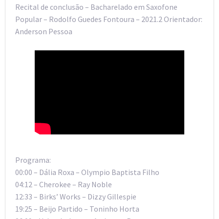
Recital de conclusão – Bacharelado em Saxofone
Popular – Rodolfo Guedes Fontoura – 2021.2 Orientador:
Anderson Pessoa
Programa:
00:00 – Dália Roxa – Olympio Baptista Filho
04:12 – Cherokee – Ray Noble
12:33 – Birks’ Works – Dizzy Gillespie
19:25 – Beijo Partido – Toninho Horta