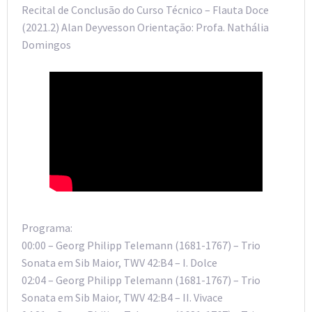
Recital de Conclusão do Curso Técnico – Flauta Doce
(2021.2) Alan Deyvesson Orientação: Profa. Nathália
Domingos
Programa:
00:00 – Georg Philipp Telemann (1681-1767) – Trio
Sonata em Sib Maior, TWV 42:B4 – I. Dolce
02:04 – Georg Philipp Telemann (1681-1767) – Trio
Sonata em Sib Maior, TWV 42:B4 – II. Vivace