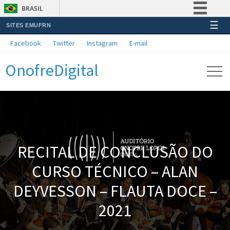
BRASIL
☰
SITES EMUFRN
Simplifique!
Facebook
Twitter
Instagram
E-mail
Comunica BR
OnofreDigital
Participe
Acesso à informação
Legislação
Canais
RECITAL DE CONCLUSÃO DO
CURSO TÉCNICO – ALAN
DEYVESSON – FLAUTA DOCE –
2021