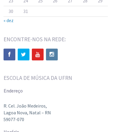
23
24
25
26
27
28
29
30
31
« dez
ENCONTRE-NOS NA REDE:
ESCOLA DE MÚSICA DA UFRN
Endereço
R. Cel. João Medeiros,
Lagoa Nova, Natal – RN
59077-070
Horário