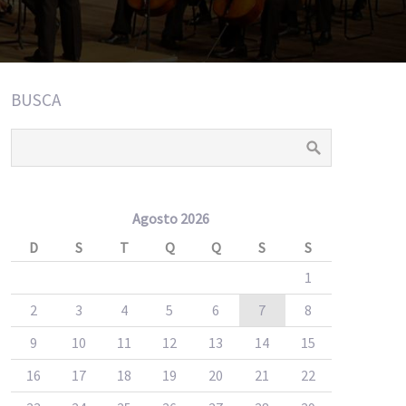
BUSCA
Agosto 2026
D
S
T
Q
Q
S
S
1
2
3
4
5
6
7
8
9
10
11
12
13
14
15
16
17
18
19
20
21
22