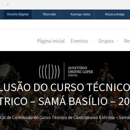
Simplifique!
Comunica BR
Participe
Acesso à infor
Onofre Digital
Ritornello
Kaninga Selos
Música Antiga
Página inicial
Eventos
Grupos
Re
LUSÃO DO CURSO TÉCNIC
TRICO – SAMÁ BASÍLIO – 20
tal de Conclusão do Curso Técnico de Contrabaixo Elétrico – Samá 