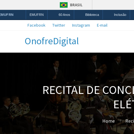
BRASIL
 EMUFRN
EMUFRN
60 Anos
Biblioteca
Inclusão
Facebook
Twitter
Instagram
E-mail
OnofreDigital
RECITAL DE CONC
ELÉ
Home
Reci