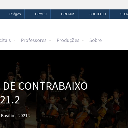
mação
Legislação
Canais
Estágios
GPMUC
GRUMUS
SOLCELLO
S. F
citais
Professores
Produções
Sobre
O DE CONTRABAIXO
21.2
Basílio – 2021.2