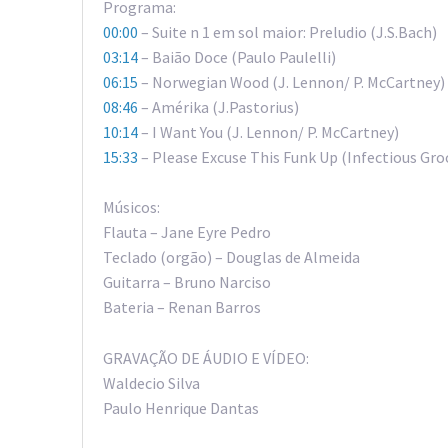
Programa:
00:00
– Suite n 1 em sol maior: Preludio (J.S.Bach)
03:14
– Baião Doce (Paulo Paulelli)
06:15
– Norwegian Wood (J. Lennon/ P. McCartney)
08:46
– Amérika (J.Pastorius)
10:14
– I Want You (J. Lennon/ P. McCartney)
15:33
– Please Excuse This Funk Up (Infectious Gro
Músicos:
Flauta – Jane Eyre Pedro
Teclado (orgão) – Douglas de Almeida
Guitarra – Bruno Narciso
Bateria – Renan Barros
GRAVAÇÃO DE ÁUDIO E VÍDEO:
Waldecio Silva
Paulo Henrique Dantas