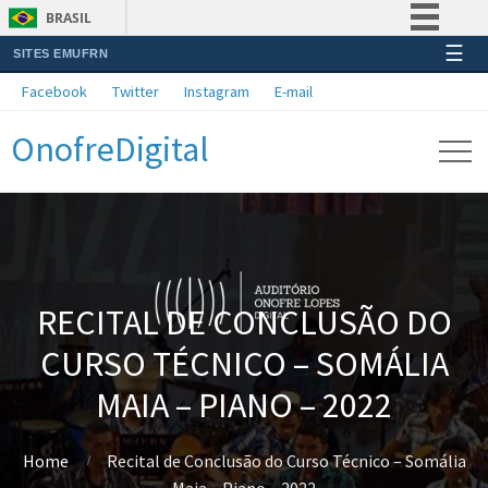
BRASIL
☰
SITES EMUFRN
Simplifique!
Facebook
Twitter
Instagram
E-mail
Comunica BR
OnofreDigital
Participe
Acesso à informação
Legislação
Canais
RECITAL DE CONCLUSÃO DO
CURSO TÉCNICO – SOMÁLIA
MAIA – PIANO – 2022
Home
Recital de Conclusão do Curso Técnico – Somália