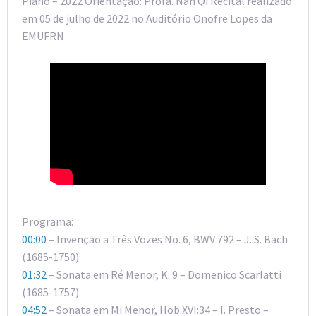
Piano – 2022 Orientação: Profa. Nan Qi Recital realizado
em 05 de julho de 2022 no Auditório Onofre Lopes da
EMUFRN
Programa:
00:00
– Invenção a Três Vozes No. 6, BWV 792 – J. S. Bach
(1685-1750)
01:32
– Sonata em Ré Menor, K. 9 – Domenico Scarlatti
(1685-1757)
04:52
– Sonata em Mi Menor, Hob.XVI:34 – I. Presto –