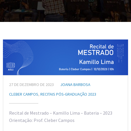
27 DE DEZEMBRO DE 2023
JOANA BARBOSA
CLEBER CAMPOS
,
RECITAIS PÓS-GRADUAÇÃO 2023
Recital de Mestrado – Kamillo Lima – Bateria – 2023
Orientação: Prof. Cleber Campos