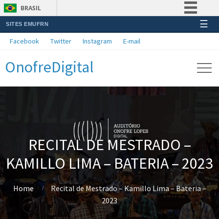
BRASIL
☰
SITES EMUFRN
Simplifique!
Facebook
Twitter
Instagram
E-mail
Comunica BR
OnofreDigital
Participe
Acesso à informação
Legislação
Canais
RECITAL DE MESTRADO –
KAMILLO LIMA – BATERIA – 2023
Home
Recital de Mestrado – Kamillo Lima – Bateria –
2023