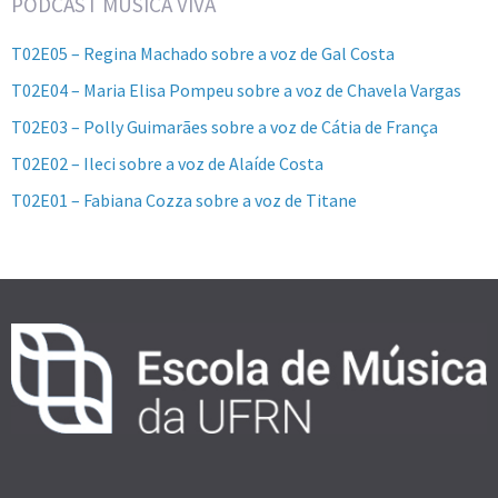
PODCAST MÚSICA VIVA
T02E05 – Regina Machado sobre a voz de Gal Costa
T02E04 – Maria Elisa Pompeu sobre a voz de Chavela Vargas
T02E03 – Polly Guimarães sobre a voz de Cátia de França
T02E02 – Ileci sobre a voz de Alaíde Costa
T02E01 – Fabiana Cozza sobre a voz de Titane