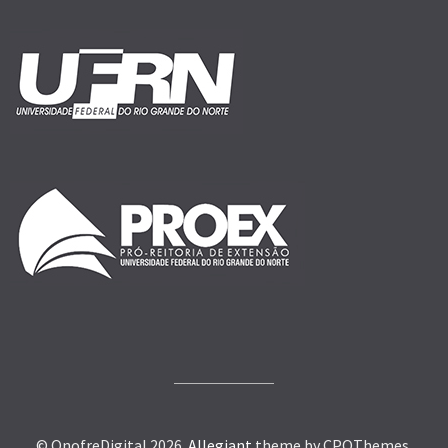
© OnofreDigital 2026.
Allegiant
theme by CPOThemes.