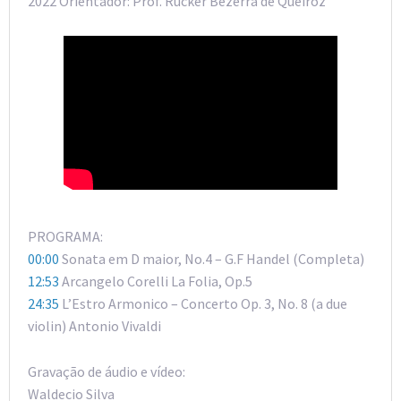
2022 Orientador: Prof. Rucker Bezerra de Queiroz
PROGRAMA:
00:00
Sonata em D maior, No.4 – G.F Handel (Completa)
12:53
Arcangelo Corelli La Folia, Op.5
24:35
L’Estro Armonico – Concerto Op. 3, No. 8 (a due
violin) Antonio Vivaldi
Gravação de áudio e vídeo:
Waldecio Silva