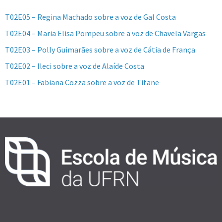
T02E05 – Regina Machado sobre a voz de Gal Costa
T02E04 – Maria Elisa Pompeu sobre a voz de Chavela Vargas
T02E03 – Polly Guimarães sobre a voz de Cátia de França
T02E02 – Ileci sobre a voz de Alaíde Costa
T02E01 – Fabiana Cozza sobre a voz de Titane