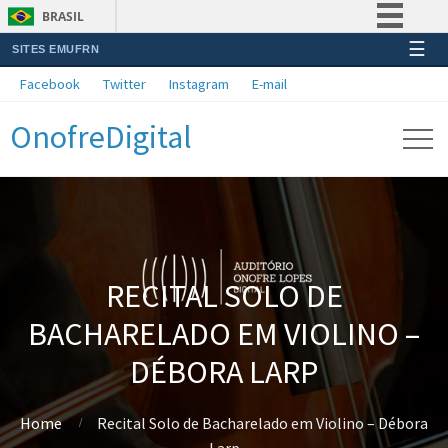
BRASIL
☰
SITES EMUFRN
Simplifique!
Facebook
Twitter
Instagram
E-mail
Comunica BR
OnofreDigital
Participe
Acesso à informação
Legislação
Canais
RECITAL SOLO DE
BACHARELADO EM VIOLINO –
DÉBORA LARP
Home
Recital Solo de Bacharelado em Violino – Débora