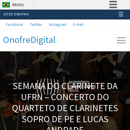
BRASIL
☰
SITES EMUFRN
Simplifique!
Facebook
Twitter
Instagram
E-mail
Comunica BR
OnofreDigital
Participe
Acesso à informação
Legislação
Canais
SEMANA DO CLARINETE DA
UFRN – CONCERTO DO
QUARTETO DE CLARINETES
SOPRO DE PE E LUCAS